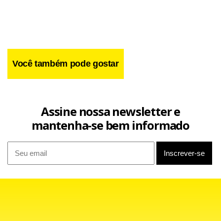
Você também pode gostar
Assine nossa newsletter e
mantenha-se bem informado
Já Ryan afirmou que este é o quarto ano seguido no qual
os republicanos da Câmara oferecem um Orçamento
equilibrado, acrescentando que a implementação desse
plano seria “positiva para o crescimento econômico”.