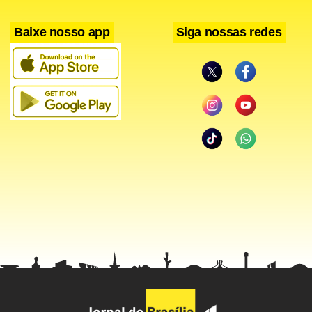
O foco do debate na Câmara esta semana será o projeto
Baixe nosso app
Siga nossas redes
orçamentário de Ryan para o ano fiscal de 2015, que visa o
fim do déficit orçamentário em dez anos. Na semana
passada, o projeto foi aprovado pelo Comitê de Orçamento
da Câmara – presidido por Ryan – por 22 votos a 16. Fonte:
Market News International.