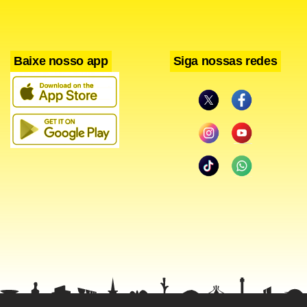
fronteiras”, disse o porta-voz, Saad al-Hadithi.
“Estamos focados sobre a situação no Iraque, mas não
Baixe nosso app
Siga nossas redes
temos nenhuma influência sobre a situação na Síria ou
sobre o que ocorre na Síria”, disse Saad al-Hadithi. “A
situação na Síria tem tido um grande impacto sobre o
Iraque”.