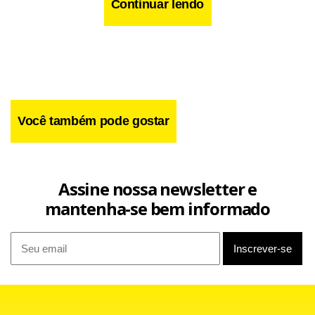
Continuar lendo
Você também pode gostar
Em um release divulgado hoje, a SEAT afirmou que Luca de
Meo é o novo CEO da empresa no país e que a
Assine nossa newsletter e
confiabilidade do grupo foi comprovada pelos seus mais
mantenha-se bem informado
recentes investimento de 3,3 bilhões de euros (US$ 3,7
bilhões) em desenvolvimento e pesquisa em suas unidades
espanholas. Fonte: Associated Press.
Facebook
WhatsApp
LinkedIn
Twitter
X
Telegram
Share