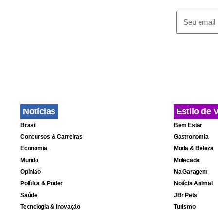
Notícias
Estilo de 
Brasil
Bem Estar
Concursos & Carreiras
Gastronomia
Economia
Moda & Beleza
Mundo
Molecada
Fa
Opinião
Na Garagem
Política & Poder
Notícia Animal
Saúde
JBr Pets
Tecnologia & Inovação
Turismo