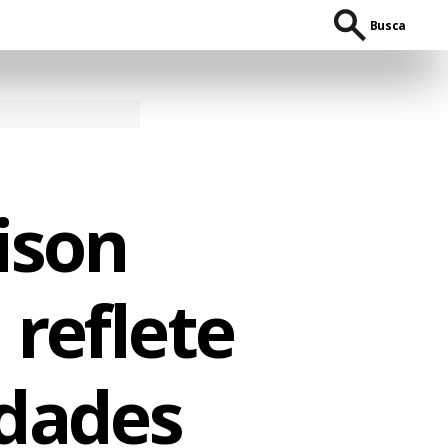
Busca
ison
reflete
idades