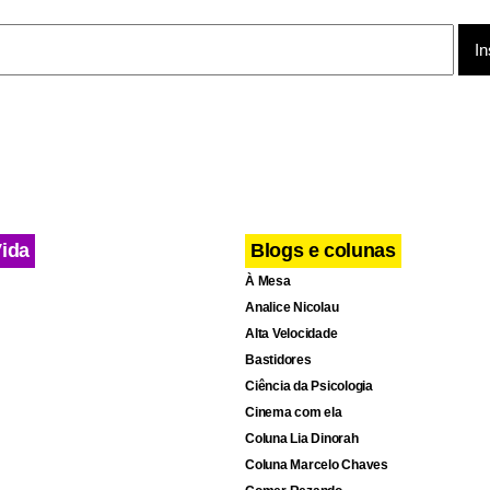
Vida
Blogs e colunas
À Mesa
Analice Nicolau
Alta Velocidade
Bastidores
cebook
WhatsApp
LinkedIn
Twitter
X
Telegram
Share
Ciência da Psicologia
Cinema com ela
Coluna Lia Dinorah
Coluna Marcelo Chaves