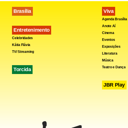
Brasília
Viva
Agenda Brasília
Anote Aí
Entretenimento
Cinema
Celebridades
Eventos
Kátia Flávia
Exposições
TV/ Streaming
Literatura
Música
Teatro e Dança
Torcida
JBR Play