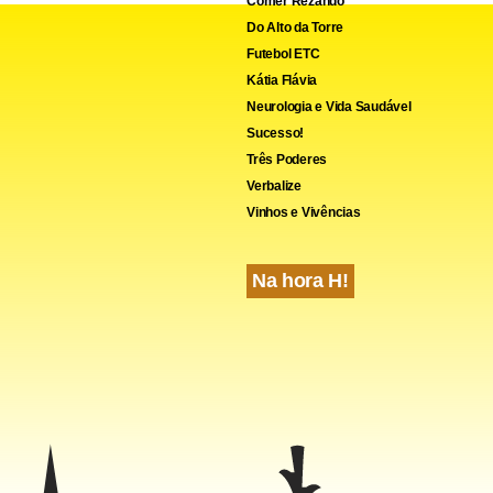
Comer Rezando
Do Alto da Torre
Futebol ETC
Kátia Flávia
Neurologia e Vida Saudável
Sucesso!
Três Poderes
Verbalize
Vinhos e Vivências
Na hora H!