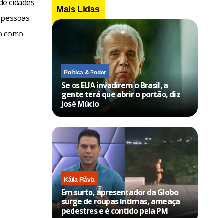
de cidades
Mais Lidas
s pessoas
do como
Política & Poder
Se os EUA invadirem o Brasil, a
gente terá que abrir o portão, diz
José Múcio
Kátia Flávia
Em surto, apresentador da Globo
surge de roupas íntimas, ameaça
pedestres e é contido pela PM