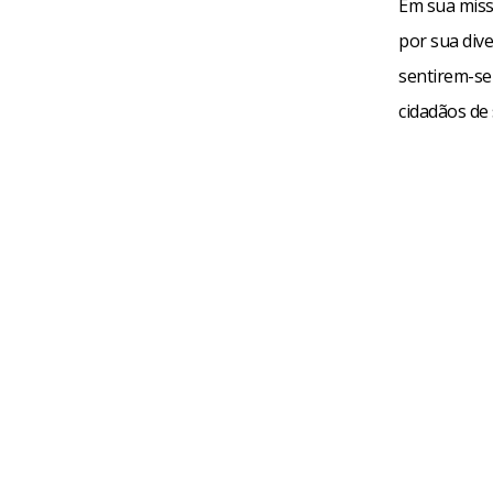
Em sua miss
por sua div
sentirem-se
cidadãos de