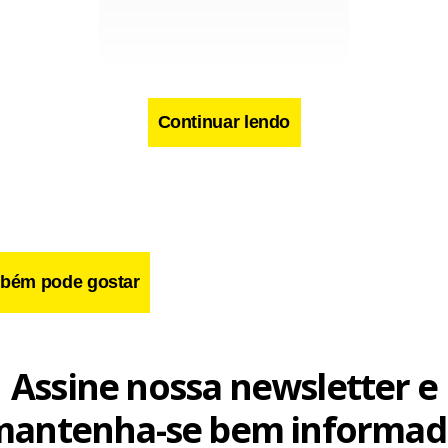
Continuar lendo
e Deus “nos livra do anonimato, de uma vida vazia e egoísta”. E
eus vive em nossas cidades”, assim como a Igreja.
bém pode gostar
 18 mil pessoas é o evento final de sua visita em Nova York. O p
élfia no sábado de manhã. Fonte: Associated Press.
Assine nossa newsletter e
mantenha-se bem informad