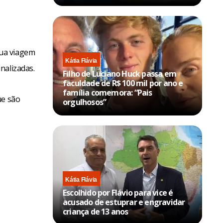
sua viagem
Kátia Flávia
nalizadas.
Filho de Luciano Huck passa em
faculdade de R$ 100 mil por ano e
família comemora: “Pais
ue são
orgulhosos”
Kátia Flávia
Escolhido por Flávio para vice é
acusado de estuprar e engravidar
criança de 13 anos