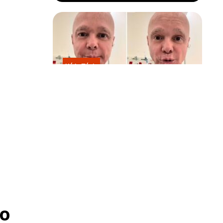
Kátia Flávia
Em tratamento contra câncer raro,
Netinho sofre queda no banheiro
após sessão de quimio
le também
apa viaja
o