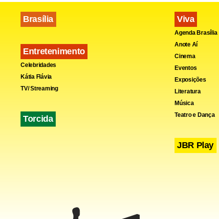
Fa
Brasília
Viva
Agenda Brasília
Anote Aí
Entretenimento
Cinema
Celebridades
Eventos
Kátia Flávia
Exposições
TV/ Streaming
Literatura
Música
Teatro e Dança
Torcida
JBR Play