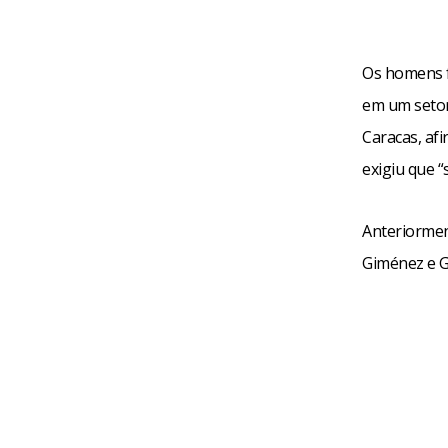
Os homens f
em um setor
Caracas, af
exigiu que “
Anteriormen
Giménez e G