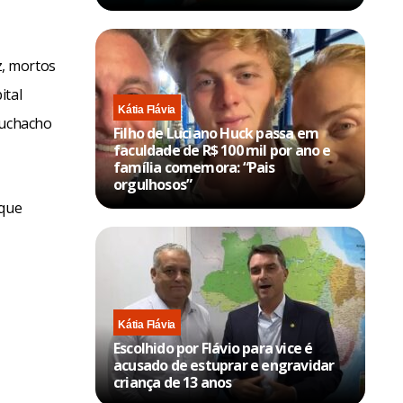
z, mortos
ital
Kátia Flávia
Muchacho
Filho de Luciano Huck passa em
faculdade de R$ 100 mil por ano e
família comemora: “Pais
orgulhosos”
 que
Kátia Flávia
Escolhido por Flávio para vice é
acusado de estuprar e engravidar
criança de 13 anos