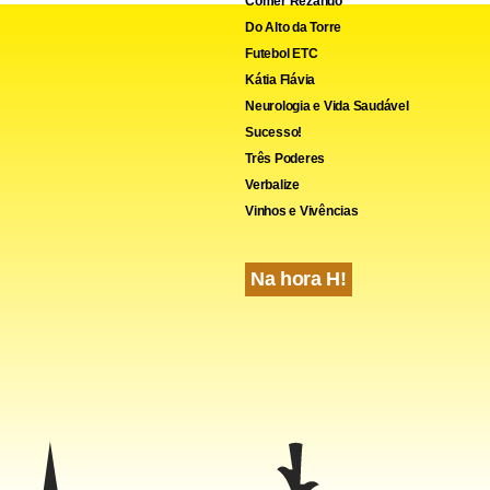
Comer Rezando
cebook
WhatsApp
LinkedIn
Twitter
X
Telegram
Share
Do Alto da Torre
Futebol ETC
Kátia Flávia
Neurologia e Vida Saudável
Sucesso!
Três Poderes
Verbalize
Vinhos e Vivências
Na hora H!