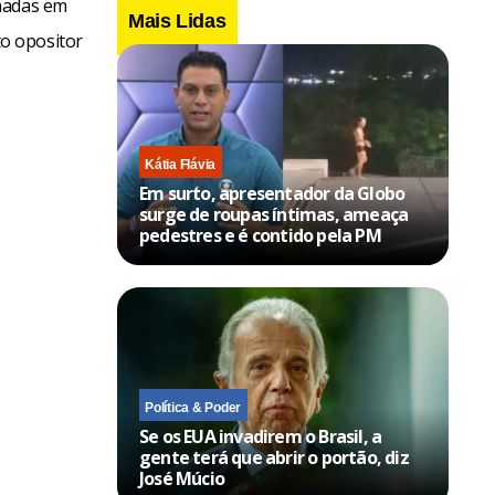
inadas em
Mais Lidas
o opositor
Kátia Flávia
Em surto, apresentador da Globo
surge de roupas íntimas, ameaça
pedestres e é contido pela PM
Política & Poder
Se os EUA invadirem o Brasil, a
gente terá que abrir o portão, diz
José Múcio