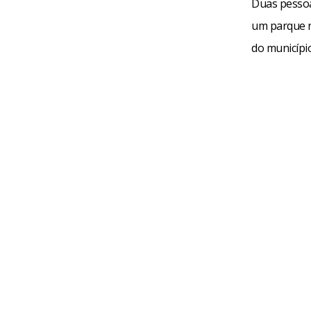
Duas pessoa
um parque n
do municípi