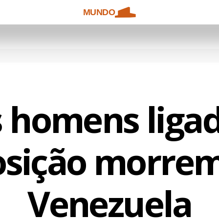
MUNDO
s homens ligad
osição morrem
Venezuela