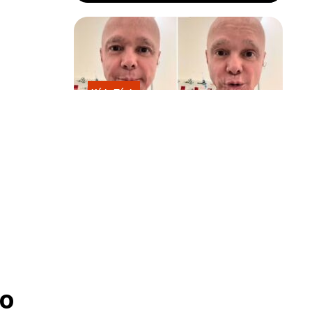
Kátia Flávia
Em tratamento contra câncer raro,
Netinho sofre queda no banheiro
após sessão de quimio
, prefeito
 Ele também
 Gómez era
litar sob a
o