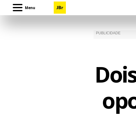
Menu
Doi
op