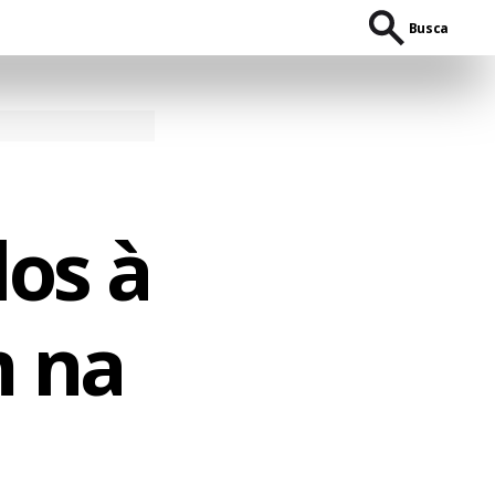
Busca
os à
 na