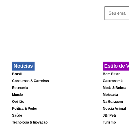
Até o momen
homicídios. 
Notícias
Estilo de 
Brasil
Bem Estar
Concursos & Carreiras
Gastronomia
Economia
Moda & Beleza
Mundo
Molecada
Opinião
Na Garagem
Política & Poder
Notícia Animal
Saúde
JBr Pets
Tecnologia & Inovação
Turismo