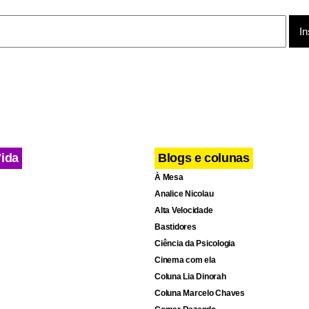
to, as autoridades policiais não emitiram nenhum comentário 
Fonte: Associated Press.
Vida
Blogs e colunas
À Mesa
Analice Nicolau
Alta Velocidade
Bastidores
Ciência da Psicologia
Cinema com ela
Coluna Lia Dinorah
Coluna Marcelo Chaves