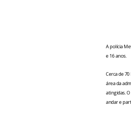
A polícia M
e 16 anos.
Cerca de 70
área da adm
atingidas. O
andar e part