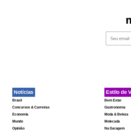
muçulmana f
Fonte: Assoc
Notícias
Estilo de 
Brasil
Bem Estar
Concursos & Carreiras
Gastronomia
Economia
Moda & Beleza
Mundo
Molecada
Opinião
Na Garagem