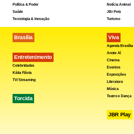
Política & Poder
Notícia Animal
Saúde
JBr Pets
Tecnologia & Inovação
Turismo
Fa
Brasília
Viva
Agenda Brasília
Anote Aí
Entretenimento
Cinema
Celebridades
Eventos
Kátia Flávia
Exposições
TV/ Streaming
Literatura
Música
Teatro e Dança
Torcida
JBR Play