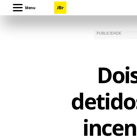
Menu
Doi
detido
ince