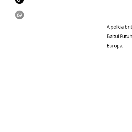
A polícia br
Baitul Futu
Europa.