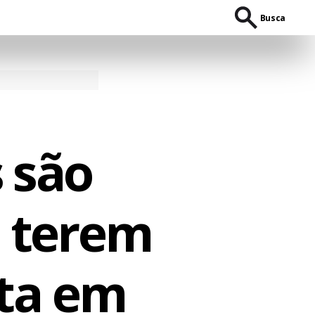
Busca
 são
e terem
ta em