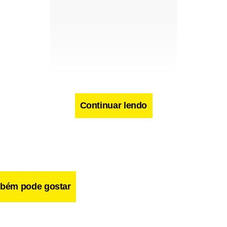
Continuar lendo
e cerca de 40 anos, foi internado em um hospital por inalar fu
bém pode gostar
serviço de ambulâncias londrino.
foi concluída em 2003 e serve a comunidade Ahmadi, uma minor