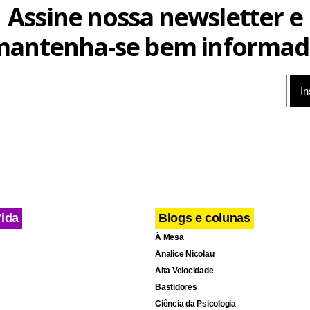
Assine nossa newsletter e
mantenha-se bem informad
undada no século 19 na Índia. O local tem capacidade para 10 m
iated Press.
Vida
Blogs e colunas
À Mesa
Analice Nicolau
Alta Velocidade
Bastidores
Ciência da Psicologia