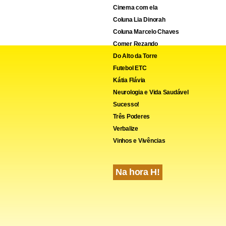
Cinema com ela
Coluna Lia Dinorah
Coluna Marcelo Chaves
cebook
WhatsApp
LinkedIn
Twitter
X
Telegram
Share
Comer Rezando
Do Alto da Torre
Futebol ETC
Kátia Flávia
Neurologia e Vida Saudável
Sucesso!
Três Poderes
Verbalize
Vinhos e Vivências
Na hora H!