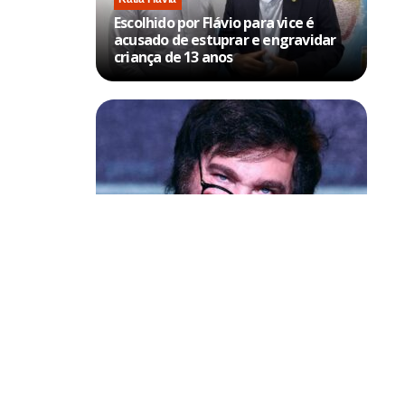
Escolhido por Flávio para vice é
acusado de estuprar e engravidar
criança de 13 anos
Política & Poder
Milei volta a chamar Lula de ‘ladrão’
e ‘corrupto’
maça,
ia