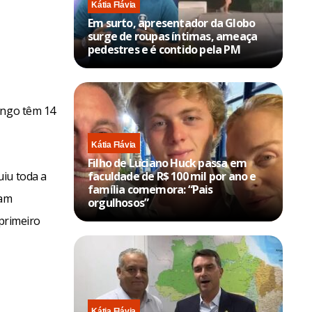
Kátia Flávia
Em surto, apresentador da Globo
surge de roupas íntimas, ameaça
pedestres e é contido pela PM
ingo têm 14
Kátia Flávia
Filho de Luciano Huck passa em
uiu toda a
faculdade de R$ 100 mil por ano e
família comemora: “Pais
ram
orgulhosos”
 primeiro
Kátia Flávia