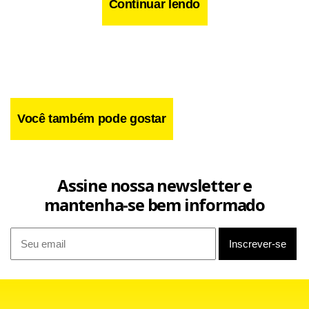
Continuar lendo
Você também pode gostar
Há quatro dias foram descobertos 18 cadáveres em dois
automóveis abandonados em uma estrada próxima de
Guadalajara, no Oeste do México. A violência no México
Assine nossa newsletter e
ligada ao tráfico de droga causou mais de 50 mil mortes
mantenha-se bem informado
desde dezembro de 2006.