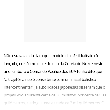
Não estava ainda claro que modelo de míssil balístico foi
lançado, no sétimo teste do tipo da Coreia do Norte neste
ano, embora o Comando Pacífico dos EUA tenha dito que
“a trajetória não é consistente com um míssil balístico
intercontinental”. Já autoridades japonesas disseram que o
projétil voou durante cerca de 30 minutos, por cerca de 800
quilômetros, e atingiu uma altitude de 2 mil quilômetros. O