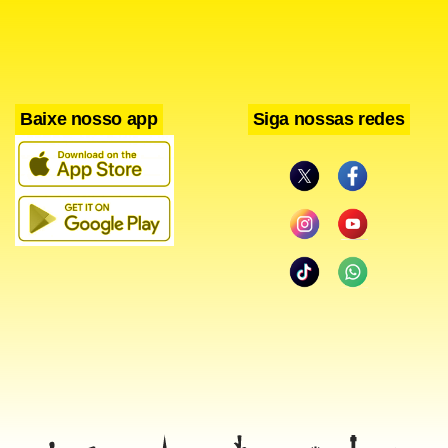
Baixe nosso app
Siga nossas redes
O novo ataque ameaça a disposição para o diálogo do
novo líder da Coreia do Sul, Moon Jae-in. O governo sul-
coreano lamentou a “provocação” dias após a posse do
novo governo de Seul, mas disse que a porta segue aberta
para o diálogo.
O premiê do Japão, Shinzo Abe, afirmou que o lançamento
era “absolutamente inaceitável” e que Tóquio responderá