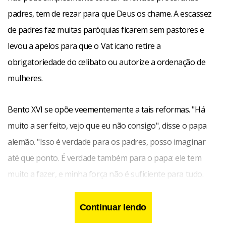
padres, tem de rezar para que Deus os chame. A escassez
de padres faz muitas paróquias ficarem sem pastores e
levou a apelos para que o Vat icano retire a
obrigatoriedade do celibato ou autorize a ordenação de
mulheres.
Bento XVI se opõe veementemente a tais reformas. "Há
muito a ser feito, vejo que eu não consigo", disse o papa
alemão. "Isso é verdade para os padres, posso imaginar
até que ponto. É verdade também para o papa: ele tem
muito a fazer, e minha força não é suficiente para tudo.
Então preciso aprender a fazer o que posso e deixar o
resto para Deus e meus colegas".
Continuar lendo