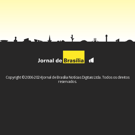
Outros líderes de esquerda na região, como Gabriel Boric
(Chile) e Gustavo Petro (Colômbia), também demonstram
cautela. Enquanto o chileno falou que os resultados eram
“difíceis de acreditar”, o chanceler colombiano, Luis Gilberto
Murillo, pediu a “contagem total dos votos”.
Já o ditador Nicarágua, Daniel Ortega, o líder de Cuba,
Copyright © 2006-2024 Jornal de Brasília Notícias Digitais Ltda. Todos os direitos
Miguel Díaz-Canel, e a presidente de Honduras, Xiomara
reservados.
Castro, parabenizaram Maduro, assim como os
representantes da China e da Rússia, que mantêm laços
estreitos com o país latino-americano.