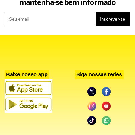
mantenha-se bem informado
credibilidade e legitimidade do resultado do pleito”. Nos
últimos dias, o petista trocou farpas com Maduro, que
vinha aumentando o tom contra a oposição e chegou a
falar em um “banho de sangue” no caso de derrota.
Leia também
Baixe nosso app
Siga nossas redes
Protestos contra resultado da eleição podem render
prisão, diz procurador-geral da Venezuela
Líder norte-coreano Kim Jong-un prepara filha
adolescente para sucedê-lo, afirma Inteligência sul-
coreana
Presidente Lula reafirmou que não vão faltar recursos
para o IBGE, diz Pochmann