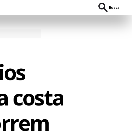
Busca
ios
a costa
orrem