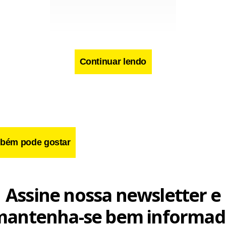
Continuar lendo
r disse também que será feira uma investigação sobre o inciden
ress.
cebook
WhatsApp
LinkedIn
Twitter
X
Telegram
Share
bém pode gostar
Assine nossa newsletter e
mantenha-se bem informad