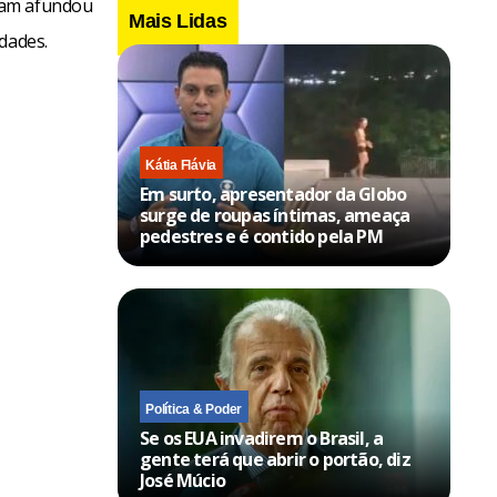
vam afundou
Mais Lidas
dades.
Kátia Flávia
Em surto, apresentador da Globo
surge de roupas íntimas, ameaça
pedestres e é contido pela PM
Política & Poder
Se os EUA invadirem o Brasil, a
gente terá que abrir o portão, diz
José Múcio