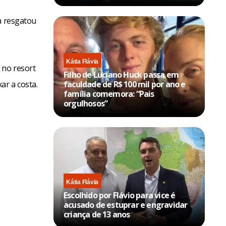
a resgatou
Kátia Flávia
 no resort
Filho de Luciano Huck passa em
ar a costa.
faculdade de R$ 100 mil por ano e
família comemora: “Pais
orgulhosos”
Kátia Flávia
Escolhido por Flávio para vice é
acusado de estuprar e engravidar
criança de 13 anos