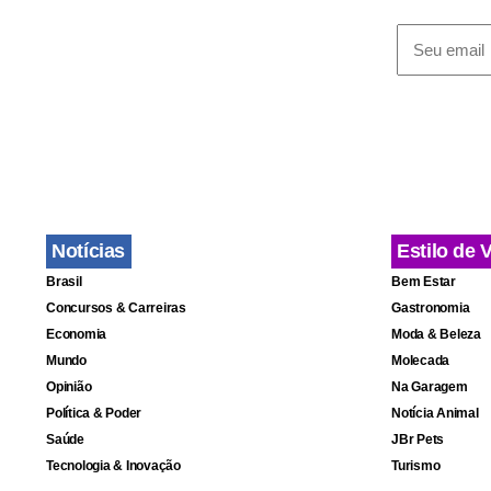
Notícias
Estilo de 
Brasil
Bem Estar
Concursos & Carreiras
Gastronomia
Economia
Moda & Beleza
Mundo
Molecada
Opinião
Na Garagem
Política & Poder
Notícia Animal
Saúde
JBr Pets
Tecnologia & Inovação
Turismo