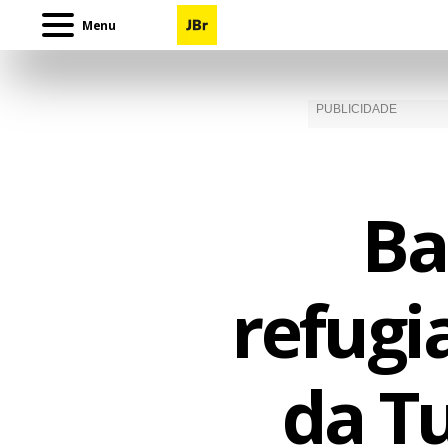
Menu
Ba
refugi
da T