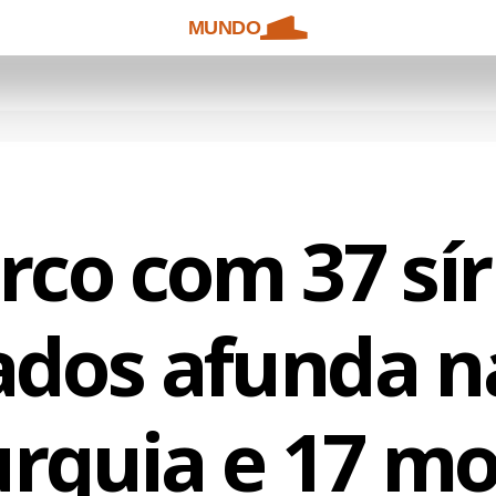
MUNDO
rco com 37 sír
ados afunda n
urquia e 17 m