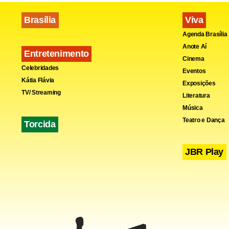
Brasília
Viva
Agenda Brasília
Anote Aí
Entretenimento
Cinema
Celebridades
Eventos
Kátia Flávia
Exposições
TV/ Streaming
Literatura
Música
Teatro e Dança
Torcida
JBR Play