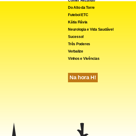
Comer Rezando
Do Alto da Torre
Futebol ETC
Kátia Flávia
Neurologia e Vida Saudável
Sucesso!
Três Poderes
Verbalize
Vinhos e Vivências
Na hora H!