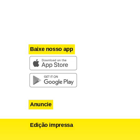
 quando foi
nsificaram
romulgado
empresários
Baixe nosso app
Anuncie
Edição impressa