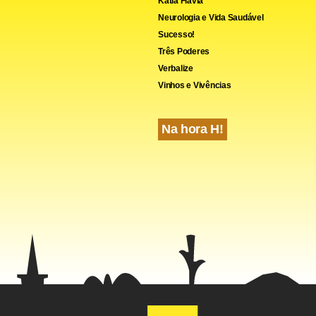
Kátia Flávia
Neurologia e Vida Saudável
Sucesso!
Três Poderes
Verbalize
Vinhos e Vivências
cebook
WhatsApp
LinkedIn
Twitter
X
Telegram
Share
Na hora H!