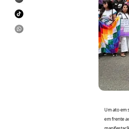
Um ato em so
em frente a
manifestaçã