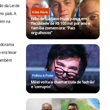
o da Lei de
Kátia Flávia
no país. A
Filho de Luciano Huck passa em
rem na
faculdade de R$ 100 mil por ano e
família comemora: “Pais
orgulhosos”
indorama
 era levar
 também
Política & Poder
Milei volta a chamar Lula de ‘ladrão’
e ‘corrupto’