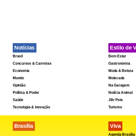
provocam ma
adotado um d
depois de a
leis fundiá
do agronegó
Notícias
Estilo de 
Brasil
Bem Estar
Concursos & Carreiras
Gastronomia
Economia
Moda & Beleza
Mundo
Molecada
Opinião
Na Garagem
Política & Poder
Notícia Animal
Saúde
JBr Pets
Tecnologia & Inovação
Turismo
Brasília
Viva
Agenda Brasília