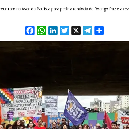
 reuniram na Avenida Paulista para pedir a renúncia de Rodrigo Paz e a r
Facebook
WhatsApp
LinkedIn
Twitter
X
Telegra
Share