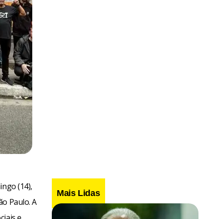
ingo (14),
Mais Lidas
ão Paulo. A
ciais e