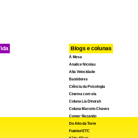
nifestações desde o início do mandato, em dezembro de 2025,
ecreto que retirava o subsídio à gasolina. Os protestos se inte
cusações de camponeses e indígenas de que o governo teria p
rias para prejudicar pequenos agricultores e favorecer grandes 
cio.
Vida
Blogs e colunas
À Mesa
Analice Nicolau
Alta Velocidade
Bastidores
Ciência da Psicologia
Cinema com ela
Coluna Lia Dinorah
Coluna Marcelo Chaves
Comer Rezando
Do Alto da Torre
Futebol ETC