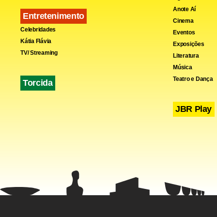
Anote Aí
Entretenimento
Cinema
Celebridades
Eventos
Kátia Flávia
Exposições
TV/ Streaming
Literatura
Fa
Música
Teatro e Dança
Torcida
JBR Play