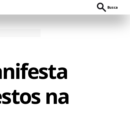
Busca
nifesta
estos na