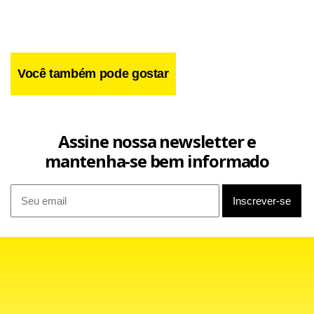
Você também pode gostar
“Temos como linha de investigação que foi uma questão
familiar”, disse a procuradora do estado de Puebla, Idamis
Pastor.
Assine nossa newsletter e
mantenha-se bem informado
Leia também
Câmara: Hugo Motta defende fim da escala 6×1 e fala
em texto de convergência sobre o tema
Ucrânia ataca a Rússia com 600 drones e provoca
quatro mortes
Datafolha: Avaliação do governo Lula é pior em áreas