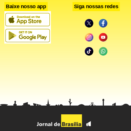
prioritárias para eleitor
Baixe nosso app
Siga nossas redes
Lula diz a aliados que vai reenviar ao Senado indicação
de Messias para vaga do STF
As autoridades não revelaram mais detalhes sobre a
motivação do crime.
Idamis Pastor afirmou que seis vítimas eram integrantes
de uma família e as outras quatro eram “trabalhadores”.