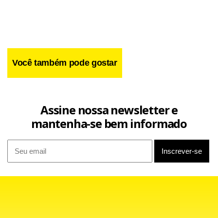
Você também pode gostar
O anúncio, há alguns meses, de que a iraniana de 43 anos
Assine nossa newsletter e
tinha sido condenada por adultério e que seria executada
mantenha-se bem informado
por apedrejamento despertou uma onda de críticas e
protestos internacionais contra o Irã, o que obrigou o
regime a suspender a sentença e a afirmar que se
encontrava sob revisão.
Facebook
WhatsApp
LinkedIn
Twitter
X
Telegram
Share