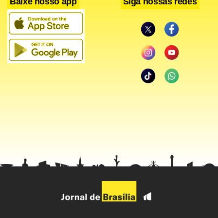
Baixe nosso app
Siga nossas redes
A eleição anterior, em 2009, foi marcada por fraudes. Com a
meta de prevenir uma repetição destes problemas, a
comissão eleitoral limitou o número de cédulas a 600 por
ponto de votação. Embora a comissão tenha acumulado
cédulas reservas, elas se provaram insuficientes. A falta
cédulas deste sábado “ofusca a eleição”, na avaliação de
Jonas Westerlund, que lidera o time de transição do
governo sueco estabelecido no norte do Afeganistão.
Nenhum dos três candidatos à presidência – o ex-executivo
do Banco Mundial Ashraf Ghani e dois ex-ministros de
Relações Exteriores, Zalmai Rassoul and Abdullah Abdullah