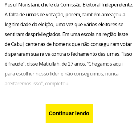
Yusuf Nuristani, chefe da Comissão Eleitoral Independente.
A falta de urnas de votação, porém, também ameaçou a
legitimidade da eleição, uma vez que vários eleitores se
sentiram desprivilegiados. Em uma escola na região leste
de Cabul, centenas de homens que não conseguiram votar
dispararam sua raiva contra o fechamento das urnas. “Isso
é fraude”, disse Matiullah, de 27 anos. “Chegamos aqui
para escolher nosso líder e não conseguimos, nunca
aceitaremos isso”, completou.
Se bem sucedida, a eleição marcará a primeira transição
democrática de poder na história sangrenta do
Continuar lendo
Afeganistão. Muito depende do desenrolar das eleições:
uma votação vista como legítima é necessária para a