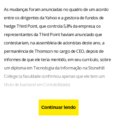
As mudanças foram anunciadas no quadro de um acordo
entre os dirigentes da Yahoo e a gestora de fundos de
hedge Third Point, que controla 5,8% da empresa; os
representantes da Third Point haviam anunciado que
contestariam, na assembleia de acionistas deste ano, a
permanência de Thomson no cargo de CEO, depois de
informes de que ele teria mentido, em seu currículo, sobre
um diploma em Tecnologia da Informação na Stonehill
College (a faculdade confirmou apenas que ele tem um
título de bacharel em Contabilidade).
Pelo acordo, três executivos da Third Point vão se juntar ao
Continuar lendo
Conselho de diretores da Yahoo: o CEO Daniel Loeb, Harry