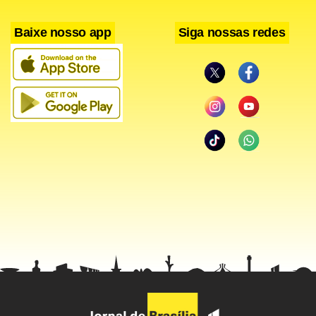
Baixe nosso app
Siga nossas redes
“A questão essencial para o Brasil é voltar a crescer”, disse
o responsável pela América Latina na gestora Schroders
Investment Management, Jim Barrineau. Só uma expansão
mais robusta do PIB, acima de 2% ao ano, ajudaria a reunir
capital político para que reformas necessárias sejam feitas.
Para o gestor, a política populista no Brasil fracassou em
estimular a atividade econômica e agora é preciso fazer
ajustes importantes.
Apesar do aumento do risco político e de indicadores