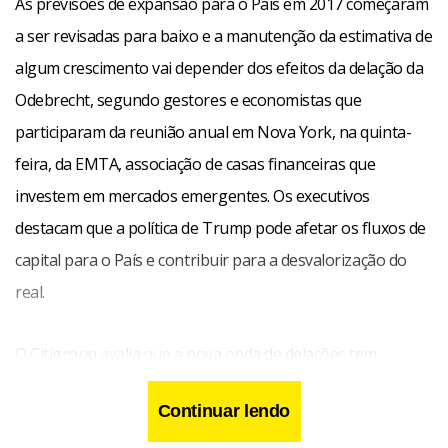
As previsões de expansão para o País em 2017 começaram
a ser revisadas para baixo e a manutenção da estimativa de
algum crescimento vai depender dos efeitos da delação da
Odebrecht, segundo gestores e economistas que
participaram da reunião anual em Nova York, na quinta-
feira, da EMTA, associação de casas financeiras que
investem em mercados emergentes. Os executivos
destacam que a política de Trump pode afetar os fluxos de
capital para o País e contribuir para a desvalorização do
real.
O Citigroup avalia que a nova onda de delações tem
potencial para “chacoalhar” o ambiente político em Brasília
Continuar lendo
e atrasar a reforma da previdência, além de afetar a