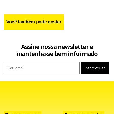
Você também pode gostar
Assine nossa newsletter e
mantenha-se bem informado
“O Tesouro Reserva nasce para atender uma demanda
concreta da população: a necessidade de guardar dinheiro
com segurança, simplicidade e acesso imediato. Com a
operação 24 horas por dia, sete dias por semana,