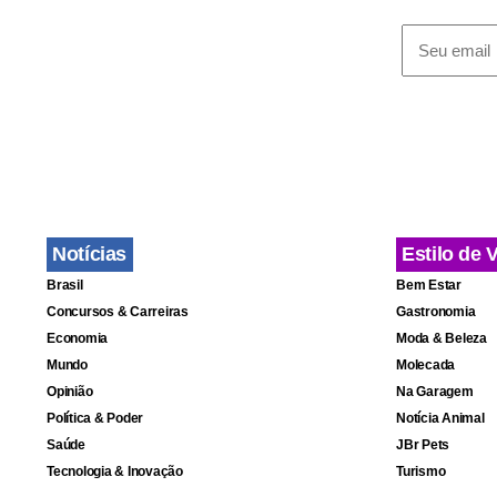
Notícias
Estilo de 
Brasil
Bem Estar
Concursos & Carreiras
Gastronomia
Economia
Moda & Beleza
Mundo
Molecada
Opinião
Na Garagem
Política & Poder
Notícia Animal
Saúde
JBr Pets
Tecnologia & Inovação
Turismo