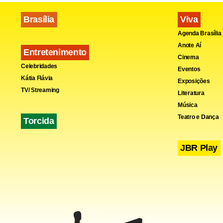
Brasília
Viva
Agenda Brasília
Anote Aí
Entretenimento
Cinema
Celebridades
Eventos
Kátia Flávia
Exposições
TV/ Streaming
Literatura
Música
Teatro e Dança
Torcida
JBR Play