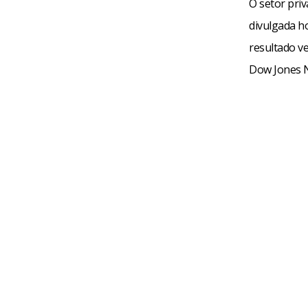
O setor pri
divulgada h
resultado v
Dow Jones 