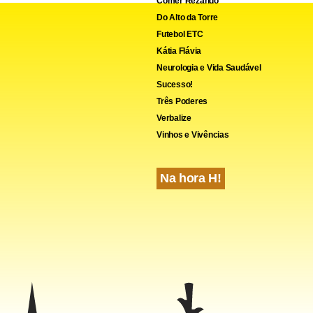
Comer Rezando
Do Alto da Torre
Futebol ETC
Kátia Flávia
Neurologia e Vida Saudável
Sucesso!
Três Poderes
Verbalize
Vinhos e Vivências
Na hora H!