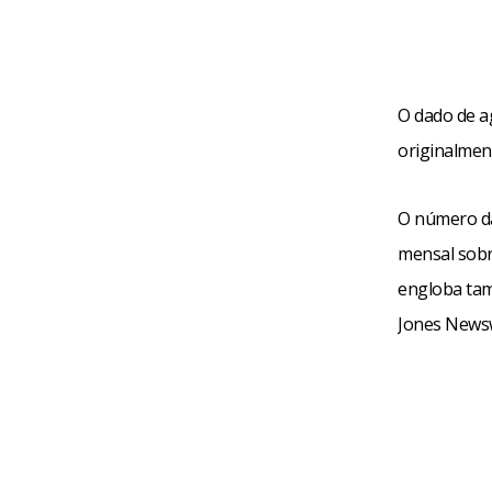
O dado de ag
originalmen
O número da
mensal sobr
engloba tam
Jones Newsw