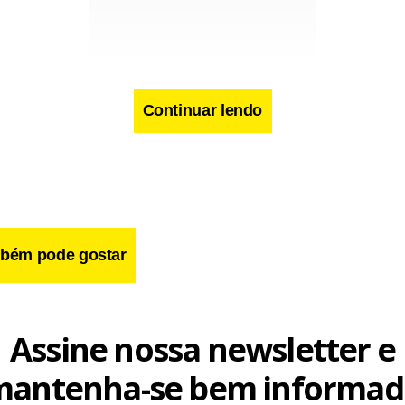
Continuar lendo
bém pode gostar
cebook
WhatsApp
LinkedIn
Twitter
X
Telegram
Share
Assine nossa newsletter e
mantenha-se bem informad