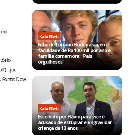
 mil
Kátia Flávia
Filho de Luciano Huck passa em
faculdade de R$ 100 mil por ano e
família comemora: “Pais
tório
orgulhosos”
l’), que
. Fonte: Dow
Kátia Flávia
Escolhido por Flávio para vice é
acusado de estuprar e engravidar
criança de 13 anos