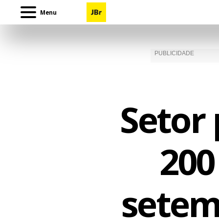
Menu
Setor 
200
setem