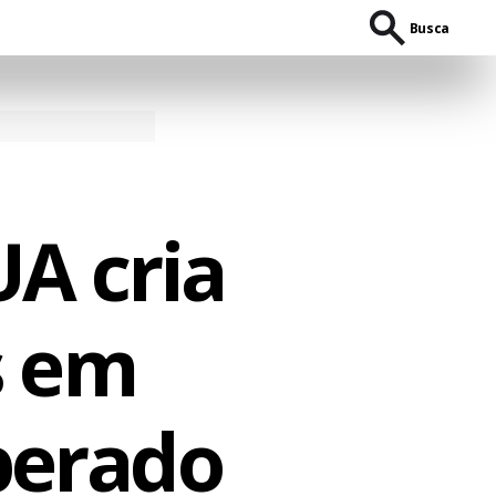
Busca
UA cria
s em
perado