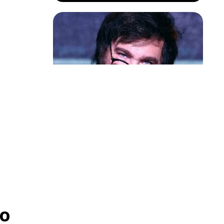
Política & Poder
Milei volta a chamar Lula de ‘ladrão’
e ‘corrupto’
o