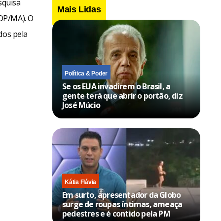
squisa
Mais Lidas
DP/MA). O
dos pela
Política & Poder
Se os EUA invadirem o Brasil, a
gente terá que abrir o portão, diz
José Múcio
Kátia Flávia
Em surto, apresentador da Globo
surge de roupas íntimas, ameaça
pedestres e é contido pela PM