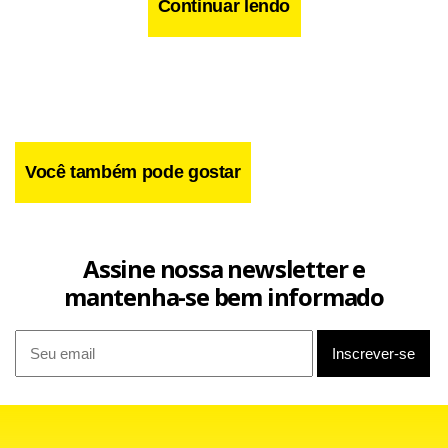
Continuar lendo
Você também pode gostar
Assine nossa newsletter e
mantenha-se bem informado
Ontem, o secretário da Receita, Otacílio Cartaxo, informou
que dados preliminares mostram que a arrecadação de
impostos e contribuições federais cresceu em março cerca
de 7%, em termos reais (corrigidos pela inflação), se
comparada com o mesmo mês do ano passado.