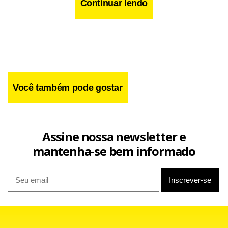
Continuar lendo
Você também pode gostar
Assine nossa newsletter e
mantenha-se bem informado
Já os estudos para a BR 364-365, entre Goiás e Minas
Gerais, e a BR 364-060, em Goiás, encontram-se em
audiência pública e devem ser enviados ao TCU em breve,
de acordo com Muniz. O último trecho, da BR-163, no Pará,