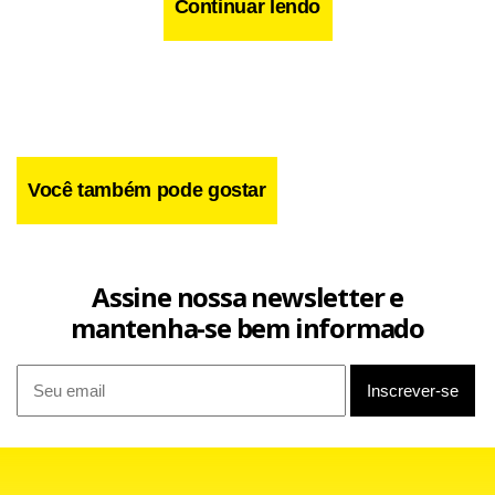
Continuar lendo
Você também pode gostar
Assine nossa newsletter e
mantenha-se bem informado
Facebook
WhatsApp
LinkedIn
Twitter
X
Telegram
Share