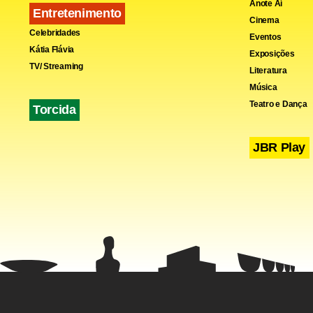
Anote Aí
Entretenimento
Cinema
Celebridades
Eventos
Kátia Flávia
Exposições
TV/ Streaming
Literatura
Música
Teatro e Dança
Torcida
JBR Play