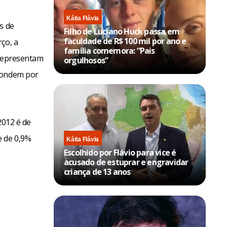
Kátia Flávia
s de
Filho de Luciano Huck passa em
faculdade de R$ 100 mil por ano e
ço, a
família comemora: “Pais
e representam
orgulhosos”
spondem por
2012 é de
e de 0,9%
Kátia Flávia
Escolhido por Flávio para vice é
acusado de estuprar e engravidar
criança de 13 anos