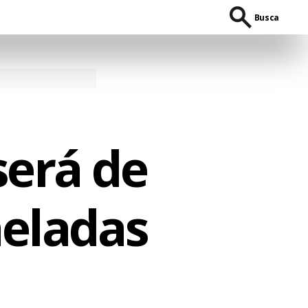
Busca
será de
neladas