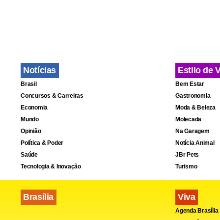
Notícias
Estilo de 
Brasil
Bem Estar
Concursos & Carreiras
Gastronomia
Economia
Moda & Beleza
Mundo
Molecada
Opinião
Na Garagem
Política & Poder
Notícia Animal
Saúde
JBr Pets
Tecnologia & Inovação
Turismo
Brasília
Viva
Agenda Brasília