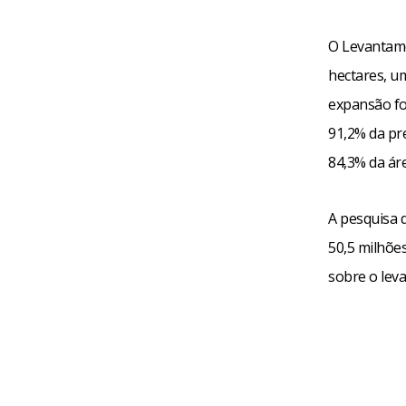
O Levantame
hectares, u
expansão foi
91,2% da pr
84,3% da áre
A pesquisa d
50,5 milhõe
sobre o lev