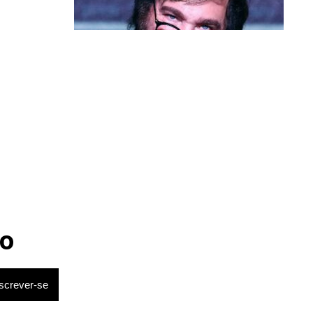
Política & Poder
Milei volta a chamar Lula de ‘ladrão’
e ‘corrupto’
o