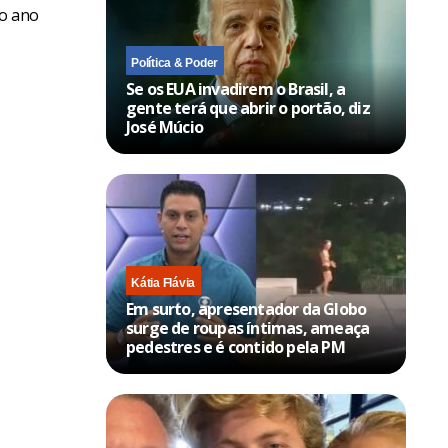
do ano
Política & Poder
Se os EUA invadirem o Brasil, a
gente terá que abrir o portão, diz
José Múcio
Kátia Flávia
Em surto, apresentador da Globo
surge de roupas íntimas, ameaça
pedestres e é contido pela PM