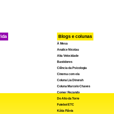
Vida
Blogs e colunas
À Mesa
Analice Nicolau
Alta Velocidade
Bastidores
Ciência da Psicologia
Cinema com ela
Coluna Lia Dinorah
Coluna Marcelo Chaves
Comer Rezando
Do Alto da Torre
Futebol ETC
Kátia Flávia