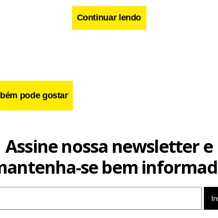
Continuar lendo
bém pode gostar
Assine nossa newsletter e
cebook
WhatsApp
LinkedIn
Twitter
X
Telegram
Share
mantenha-se bem informad