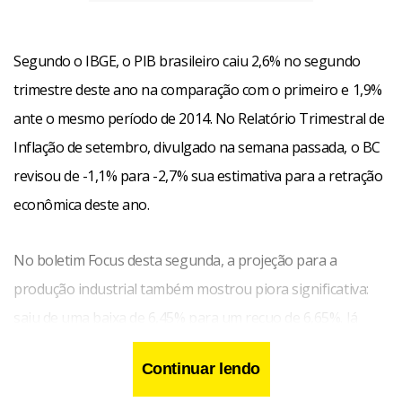
Segundo o IBGE, o PIB brasileiro caiu 2,6% no segundo
trimestre deste ano na comparação com o primeiro e 1,9%
ante o mesmo período de 2014. No Relatório Trimestral de
Inflação de setembro, divulgado na semana passada, o BC
revisou de -1,1% para -2,7% sua estimativa para a retração
econômica deste ano.
No boletim Focus desta segunda, a projeção para a
produção industrial também mostrou piora significativa:
saiu de uma baixa de 6,45% para um recuo de 6,65%. Já
para 2016, a mediana das estimativas foi reduzida de uma
Continuar lendo
alta de 0,20% para uma queda de 0,60%. Há quatro