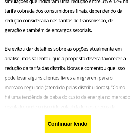
simulações que indicaram uma redução entre 3% e 12% na
tarifa cobrada dos consumidores finais, dependendo da
redução considerada nas tarifas de transmissão, de
geração e também de encargos setoriais.
Ele evitou dar detalhes sobre as opções atualmente em
análise, mas salientou que a proposta deverá favorecer a
redução da tarifa das distribuidoras e comentou que isso
pode levar alguns clientes livres a migrarem para o
mercado regulado (atendido pelas distribuidoras). “Como
há uma tendência de baixa do custo da energia no mercado
regulado, onde o risco (de volatilidade nos preços da
energia) é menor, a tendência é de migração”, disse,
Continuar lendo
salientando que essa se trata de uma opinião pessoal.