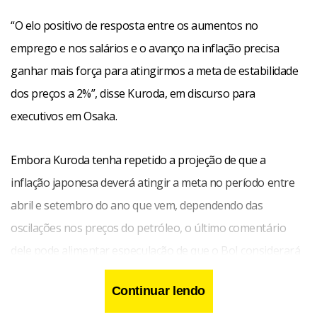
“O elo positivo de resposta entre os aumentos no
emprego e nos salários e o avanço na inflação precisa
ganhar mais força para atingirmos a meta de estabilidade
dos preços a 2%”, disse Kuroda, em discurso para
executivos em Osaka.
Embora Kuroda tenha repetido a projeção de que a
inflação japonesa deverá atingir a meta no período entre
abril e setembro do ano que vem, dependendo das
oscilações nos preços do petróleo, o último comentário
dele pode alimentar especulação de que o BoJ considerará
ampliar o relaxamento de sua política monetária,
Continuar lendo
possivelmente no fim de outubro. Fonte: Dow Jones