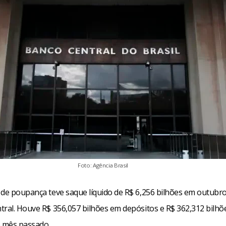
Foto: Agência Brasil
 de poupança teve saque líquido de R$ 6,256 bilhões em outubr
tral. Houve R$ 356,057 bilhões em depósitos e R$ 362,312 bilh
o mês passado.