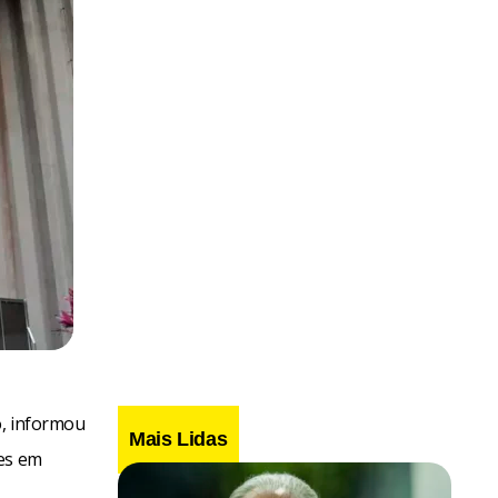
o, informou
Mais Lidas
ões em