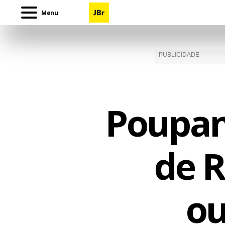
Menu
Poupan
de R
ou