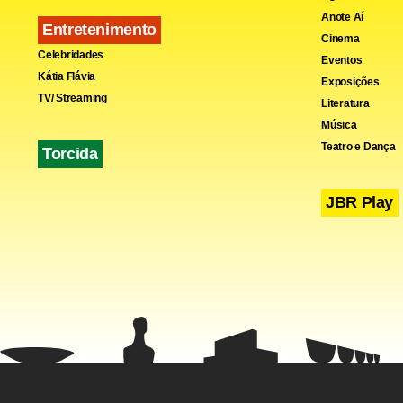
Fa
Anote Aí
Entretenimento
Cinema
Celebridades
Eventos
Kátia Flávia
Exposições
TV/ Streaming
Literatura
Música
Teatro e Dança
Torcida
JBR Play