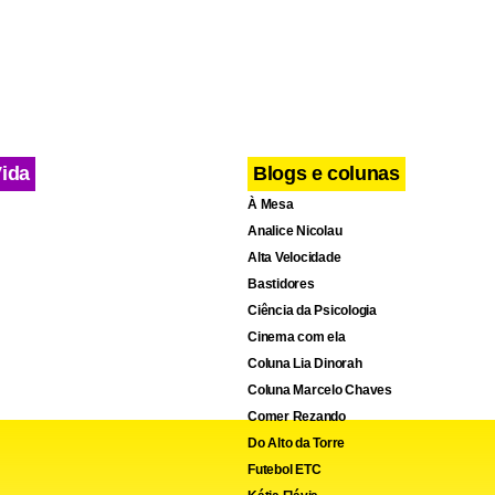
nteúdo
Vida
Blogs e colunas
À Mesa
Analice Nicolau
Alta Velocidade
Bastidores
Ciência da Psicologia
Cinema com ela
Coluna Lia Dinorah
Coluna Marcelo Chaves
Comer Rezando
Do Alto da Torre
Futebol ETC