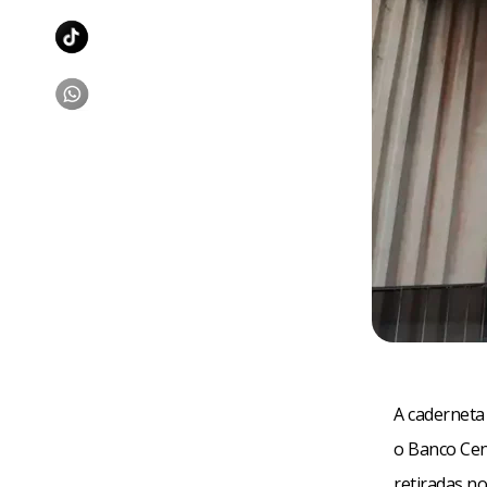
A caderneta
o Banco Cen
retiradas n