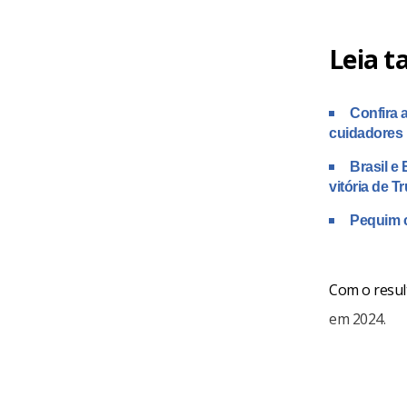
Leia 
Confira 
cuidadores
Brasil e 
vitória de 
Pequim c
Com o resul
em 2024.