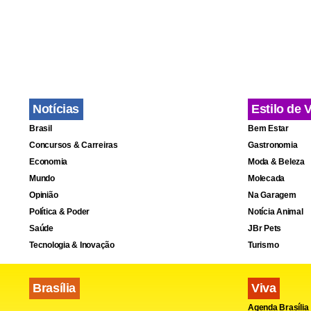
Estadão co
Notícias
Estilo de 
Brasil
Bem Estar
Concursos & Carreiras
Gastronomia
Economia
Moda & Beleza
Mundo
Molecada
Opinião
Na Garagem
Política & Poder
Notícia Animal
Saúde
JBr Pets
Tecnologia & Inovação
Turismo
Brasília
Viva
Agenda Brasília