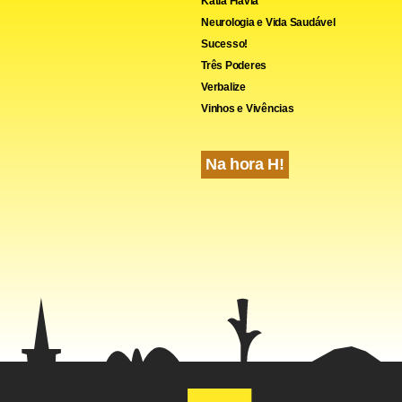
Kátia Flávia
cebook
WhatsApp
LinkedIn
Twitter
X
Telegram
Share
Neurologia e Vida Saudável
Sucesso!
Três Poderes
Verbalize
Vinhos e Vivências
Na hora H!