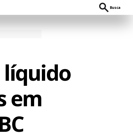
Busca
líquido
es em
 BC