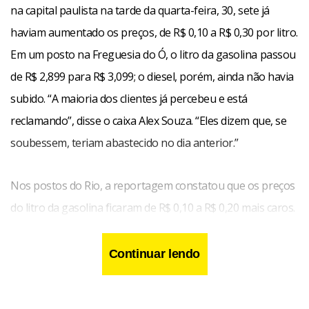
na capital paulista na tarde da quarta-feira, 30, sete já
haviam aumentado os preços, de R$ 0,10 a R$ 0,30 por litro.
Em um posto na Freguesia do Ó, o litro da gasolina passou
de R$ 2,899 para R$ 3,099; o diesel, porém, ainda não havia
subido. “A maioria dos clientes já percebeu e está
reclamando”, disse o caixa Alex Souza. “Eles dizem que, se
soubessem, teriam abastecido no dia anterior.”
Nos postos do Rio, a reportagem constatou que os preços
do litro da gasolina ficaram de R$ 0,10 a R$ 0,20 mais caros.
O produto estava sendo vendido de R$ 3,59 a R$ 3,79 em
bairros do centro e das zonas sul e norte da cidade. No
Continuar lendo
bairro da Tijuca, na zona norte, o gerente do posto
Mikonos, de bandeira Shell, Robson Vaz, informou que o