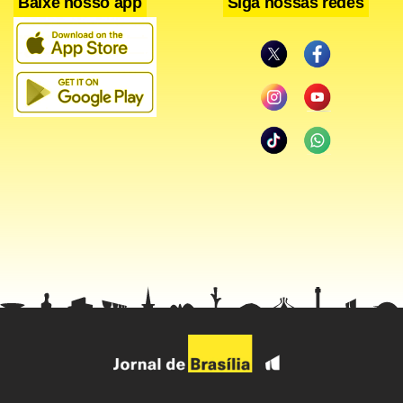
Baixe nosso app
Siga nossas redes
Apesar de as distribuidoras trabalharem com estoque, o
repasse do aumento de preço foi imediato, segundo o
sindicato. José Alberto Gouveia, presidente do Sincopetro-
SP, disse que às 5h30 da quarta-feira, ligou para a
distribuidora fornecedora de seu posto para consultar o
preço da gasolina, e foi informado de que o preço foi
reajustado à zero hora e um minuto.
O preço nas bombas é livre, mas Gouveia acredita que os
revendedores terão pouco espaço para aumentar além do
repasse, uma vez que o mercado está retraído. Ainda
segundo o sindicato, de janeiro a agosto, as vendas de
gasolina em São Paulo caíram 15% em relação a igual