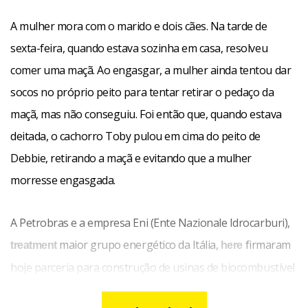
A mulher mora com o marido e dois cães. Na tarde de
sexta-feira, quando estava sozinha em casa, resolveu
comer uma maçã. Ao engasgar, a mulher ainda tentou dar
socos no próprio peito para tentar retirar o pedaço da
maçã, mas não conseguiu. Foi então que, quando estava
deitada, o cachorro Toby pulou em cima do peito de
Debbie, retirando a maçã e evitando que a mulher
morresse engasgada.
A Petrobras e a empresa Eni (Ente Nazionale Idrocarburi),
maior grupo energético da Itália,
firmaram
treatment
here
hoje parceria para construção de usinas de biocombustível
no Brasil e em países africanos,
como Angola e
malady