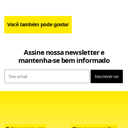
Você também pode gostar
Assine nossa newsletter e
mantenha-se bem informado
A polícia encontrou 60 corpos nas últimas 24 horas em
Bagdá,
a maioria amarrados e com marcas de
medications
tortura,
disseram autoridades,
em mais
for sale
sildenafil
uma prova de que os esquadrões da morte continuam
agindo na capital iraquiana, apesar da repressão.