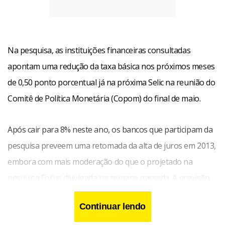
Na pesquisa, as instituições financeiras consultadas
apontam uma redução da taxa básica nos próximos meses
de 0,50 ponto porcentual já na próxima Selic na reunião do
Comitê de Política Monetária (Copom) do final de maio.
Após cair para 8% neste ano, os bancos que participam da
pesquisa preveem uma retomada da alta de juros em 2013,
embora com mais moderação do que o projetado na
pesquisa Focus divulgada na semana passada. A previsão
para a Selic ao final de 2013 caiu de 10% para 9,75%, o que
Continuar lendo
reafirmaria a expectativa de uma taxa em um dígito por um