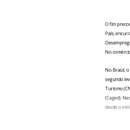
O fim preco
País, encur
Desemprego 
No comércio
No Brasil, o
segundo lev
Turismo (CN
(Caged). Ne
desde o iníc