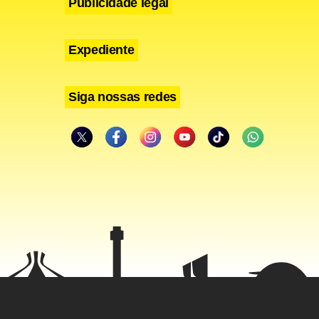
Publicidade legal
Expediente
Siga nossas redes
 Itaipava
onta Gouvêa.