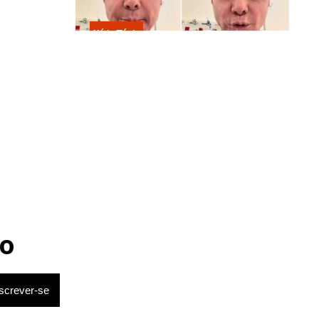
Kátia Flávia
Em tratamento contra câncer raro,
Netinho sofre queda no banheiro
após sessão de quimio
o
estima a
comércio,
15, o total