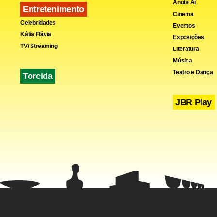
Anote Aí
Entretenimento
Cinema
Celebridades
Eventos
Kátia Flávia
Exposições
TV/ Streaming
Literatura
Música
Teatro e Dança
Torcida
JBR Play
“As coisas 
(região serr