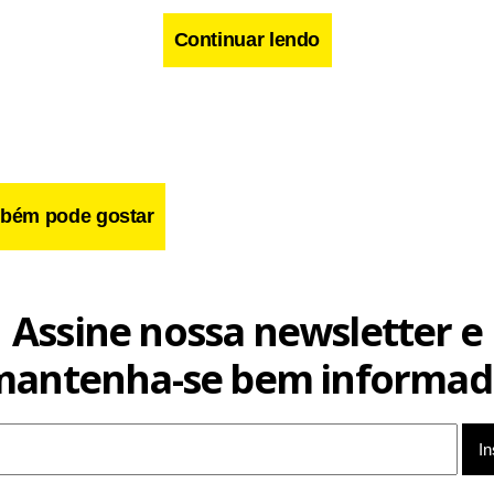
Continuar lendo
bém pode gostar
Assine nossa newsletter e
mantenha-se bem informad
 pedidos de falência deve ter a maior alta também desde 2005, 
CPC, considerando todos os setores. O processo é puxado pelo 
os sobem em ritmo mais intenso. Nos oito primeiros meses de 20