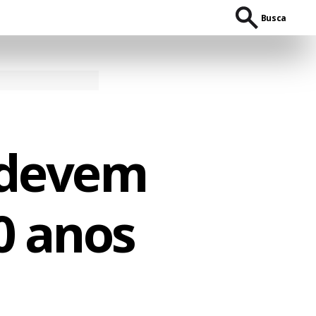
Busca
a devem
0 anos