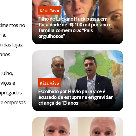
Kátia Flávia
Filho de Luciano Huck passa em
faculdade de R$ 100 mil por ano e
ecimentos no
família comemora: “Pais
ia.
orgulhosos”
 das lojas.
anos.
 julho,
viços e
Kátia Flávia
Escolhido por Flávio para vice é
empregados
acusado de estuprar e engravidar
 de empresas
criança de 13 anos