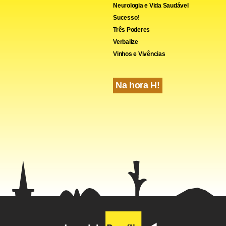
Neurologia e Vida Saudável
Sucesso!
Três Poderes
Verbalize
Vinhos e Vivências
Na hora H!
pioraram muito desde o fim do ano. Optamos por manter a loja de
ana do Rio), mais rentável. É triste. Ipanema era uma vitrine”, c