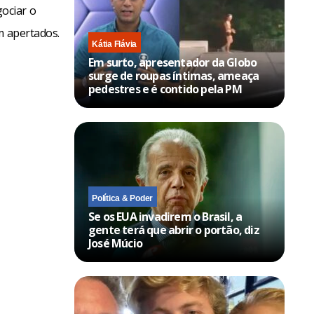
ociar o
m apertados.
Kátia Flávia
Em surto, apresentador da Globo
surge de roupas íntimas, ameaça
pedestres e é contido pela PM
Política & Poder
Se os EUA invadirem o Brasil, a
gente terá que abrir o portão, diz
José Múcio