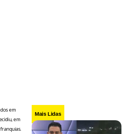
çados em
Mais Lidas
ecidiu, em
 franquias.