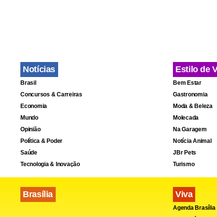
de falências
salto foi de 
Os pedidos d
Notícias
Estilo de 
também cami
Brasil
Bem Estar
quase 40%. 
Concursos & Carreiras
Gastronomia
das empreite
Economia
Moda & Beleza
impulsionar
Mundo
Molecada
Opinião
Na Garagem
Política & Poder
Notícia Animal
Custos. Em 
Saúde
JBr Pets
aluguéis já
Tecnologia & Inovação
Turismo
d’água para 
Gouvêa fech
Brasília
Viva
Agenda Brasília