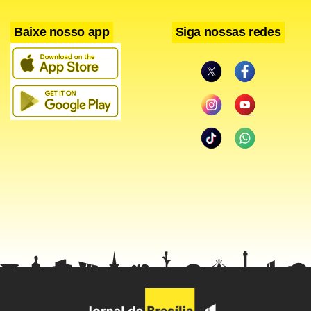
Baixe nosso app
Siga nossas redes
“Os números da nossa pesquisa de projeções seguem
apontando uma postura cautelosa dos agentes
econômicos, que reflete precisamente a deterioração do
cenário externo, combinada com um nível ainda elevado de
inadimplência no mercado doméstico”, destaca a entidade.
Entre as projeções colhidas pela entidade, as operações de
crédito devem crescer 16,2% em 2012, ritmo inferior aos
16,6% no levantamento de março de 2012.