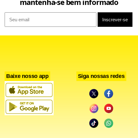
mantenha-se bem informado
Baixe nosso app
Siga nossas redes
Também em nota, a Associação Brasileira de
Distribuidores de Energia Elétrica (Abradee) informou
neste domingo que as distribuidoras executaram os cortes
nas usinas conectadas às redes de distribuição, chamadas
de “Tipo III”, seguindo os montantes estabelecidos pelo
ONS. “Após avaliação técnica da execução do plano, a