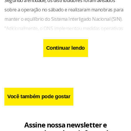
Segundo a entidade, os distribuidores foram avisados
sobre a operação no sábado e realizaram manobras para
manter o equilíbrio do Sistema Interligado Nacional (SIN).
“Adicionalmente, o ONS implementou medidas operativas
complementares para redução da geração no SIN. Em
tempo real, o ONS manteve os agentes atualizados e
Continuar lendo
coordenou as ações no SIN, realizando a gestão dos
recursos disponíveis de acordo com a demanda da
sociedade, em comunicação direta com os agentes do
setor”, menciona o comunicado.
Você também pode gostar
Assine nossa newsletter e