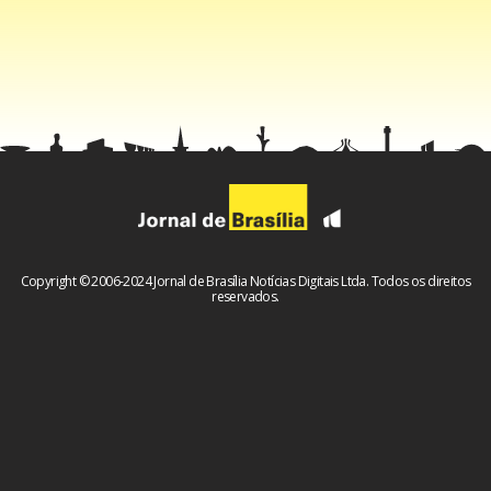
Abradee informará os principais impactos e resultados do
acionamento do plano emergencial”, disseram.
Na nota, a Abradee ainda destacou que segue à disposição
para atuar conforme as necessidades do ONS, mas
ressaltou a necessidade de adoção de políticas públicas
“que possam reorganizar o sistema elétrico” do País.
Copyright © 2006-2024 Jornal de Brasília Notícias Digitais Ltda. Todos os direitos
reservados.
Estadão Conteúdo.