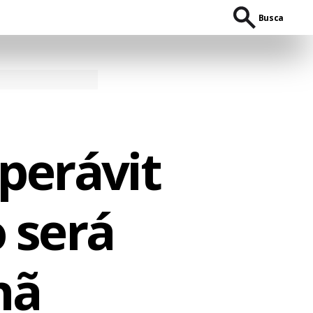
Busca
perávit
 será
hã