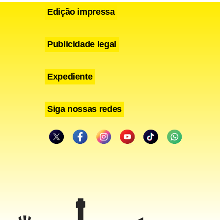
Edição impressa
ial
Publicidade legal
rio
Expediente
ligências
Coqueiros.
Siga nossas redes
manos da
gilizar a
s de sangue
la da Silva,