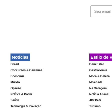
dos fatos. 
“Eu tenho a
proceda num
a pessoa qu
humanitário 
entrevista à
Notícias
Estilo de 
Brasil
Bem Estar
Outra concl
Concursos & Carreiras
Gastronomia
SEDH e de pa
Economia
Moda & Beleza
restauração
Mundo
Molecada
Opinião
Na Garagem
a comissão,
Política & Poder
Notícia Animal
oficializar 
Saúde
JBr Pets
que esse tr
Tecnologia & Inovação
Turismo