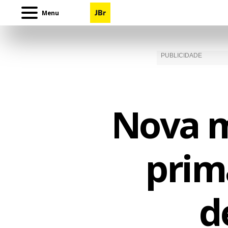
Menu
Nova m
prim
d