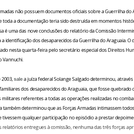
rmadas não possuem documentos oficiais sobre a Guerrilha do 
 toda a documentação teria sido destruída em momentos histó
ssa é uma das nove conclusões do relatório da Comissão Intermin
a a identificação dos desaparecidos da Guerrilha do Araguaia. 
ado nesta quarta-feira pelo secretário especial dos Direitos H
 Vannuchi.
 2003,
a juíza federal Solange Salgado determinou, através
sale
familiares dos desaparecidos do Araguaia, que fosse quebrado o
 militares referentes a todas as operações realizadas no comba
Ela também determinou que as Forças Armadas intimassem todo
ue tivessem qualquer participação no episódio a prestar depoim
s relatórios entregues à comissão, nenhuma das três forças ap