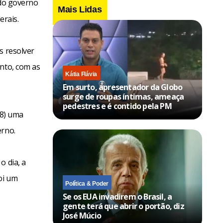
do governo
Mais Lidas
erais.
s resolver
ento, com as
Kátia Flávia
Em surto, apresentador da Globo
surge de roupas íntimas, ameaça
pedestres e é contido pela PM
28) uma
erno.
o dia, a
oi um
Política & Poder
Se os EUA invadirem o Brasil, a
gente terá que abrir o portão, diz
José Múcio