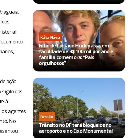
Araguaia,
ricos
isterial
Kátia Flávia
O documento
Filho de Luciano Huck passa em
umanos,
faculdade de R$ 100 mil por ano e
família comemora: “Pais
orgulhosos”
 de ação
 sigilo das
te à
s os agentes
Brasília
ento. No
Trânsito no DF terá bloqueios no
resentou
aeroporto e no Eixo Monumental