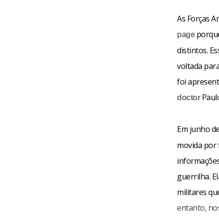
As Forças A
porque
page
distintos. E
voltada par
foi apresent
Paulo
doctor
Em junho de
movida por 
informações
guerrilha. 
militares q
entanto, no