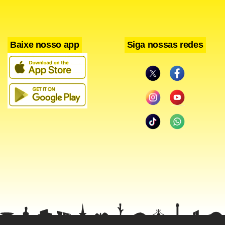
Baixe nosso app
Siga nossas redes
Atualmente o Conselhinho é composto por oito pessoas. O
plano é desmembrar essa estrutura em duas, focadas em
sistema financeiro e mercado de capitais. Cada um desses
conselhos específicos terá seis membros com expertise
nas respectivas áreas.
De acordo com Dantas, a MP está no Banco Central para
assinatura e em seguida irá para a Casa Civil. O secretário-
executivo adjunto da Fazenda não detalhou os novos
valores das punições para quem cometer irregularidades
penalizadas pelo BC e pela CVM. O presidente do órgão