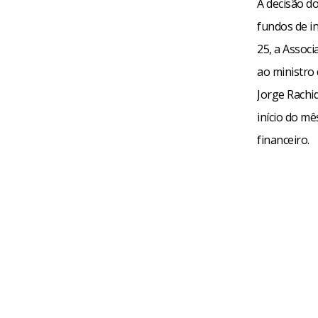
A decisão do
fundos de i
25, a Assoc
ao ministro 
Jorge Rachid
início do m
financeiro.