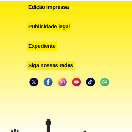
leira das
Edição impressa
estão está
Publicidade legal
Expediente
Siga nossas redes