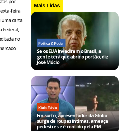
stas por
Mais Lidas
exta-feira,
u uma carta
a Federal,
editada no
Política & Poder
 mercado
Se os EUA invadirem o Brasil, a
gente terá que abrir o portão, diz
José Múcio
Kátia Flávia
Em surto, apresentador da Globo
surge de roupas íntimas, ameaça
pedestres e é contido pela PM