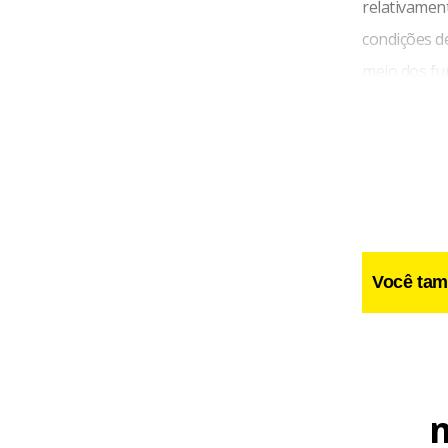
relativament
condições d
meio dos fun
desvantagem
(FIAs), mult
Você tam