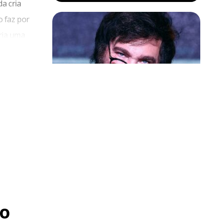
a cria
o faz por
cria uma
em ações
.
Política & Poder
Milei volta a chamar Lula de ‘ladrão’
e ‘corrupto’
o