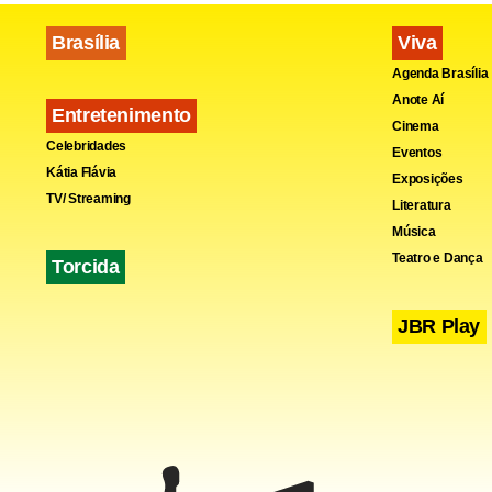
Importante 
Entidades n
Brasília
Viva
Agenda Brasília
sendo discut
Anote Aí
Entretenimento
Cinema
Celebridades
Eventos
Kátia Flávia
Exposições
TV/ Streaming
Literatura
Música
Teatro e Dança
Torcida
JBR Play