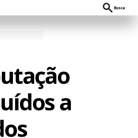
Busca
butação
buídos a
dos