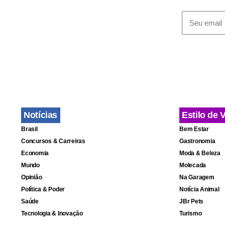
De acordo c
levada pela 
à entidade 
Notícias
Estilo de 
o mercado d
Brasil
Bem Estar
setor produt
Concursos & Carreiras
Gastronomia
Economia
Moda & Beleza
Procurado, 
Mundo
Molecada
Opinião
Na Garagem
correspondê
Política & Poder
Notícia Animal
se manifest
Saúde
JBr Pets
Tecnologia & Inovação
Turismo