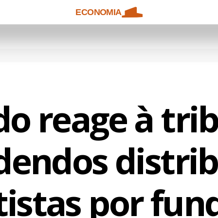
ECONOMIA
o reage à tri
dendos distri
tistas por fun