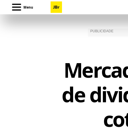
Menu
Mercad
de divi
co