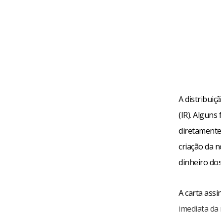
A distribui
(IR). Alguns
diretamente 
criação da n
dinheiro dos
A carta ass
imediata da