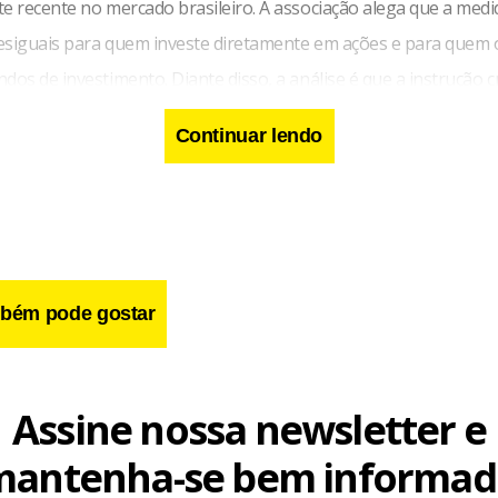
e recente no mercado brasileiro. A associação alega que a medid
esiguais para quem investe diretamente em ações e para quem 
dos de investimento. Diante disso, a análise é que a instrução 
 competitiva para os fundos, em especial os de investimento 
Continuar lendo
imercado (FIMs) e fundos de investimento em participações (FIPs)
bém pode gostar
Assine nossa newsletter e
mantenha-se bem informad