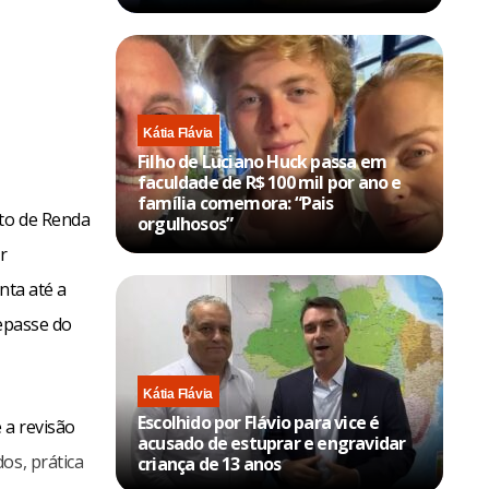
Kátia Flávia
Filho de Luciano Huck passa em
faculdade de R$ 100 mil por ano e
família comemora: “Pais
sto de Renda
orgulhosos”
r
nta até a
repasse do
Kátia Flávia
Escolhido por Flávio para vice é
 a revisão
acusado de estuprar e engravidar
os, prática
criança de 13 anos