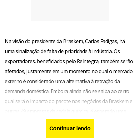
Na visão do presidente da Braskem, Carlos Fadigas, há
uma sinalização de falta de prioridade à indústria. Os
exportadores, beneficiados pelo Reintegra, também serão
afetados, justamente em um momento no qual o mercado
externo é considerado uma alternativa à retração da
demanda doméstica. Embora ainda não se saiba ao certo
qual será o impacto do pacote nos negócios da Braskem e
outras 49 empresas da cadeia química, é esperado uma
deterioração na balança comercial do setor, deficitária em
Continuar lendo
cerca de US$ 30 bilhões ao ano.