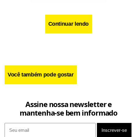
Continuar lendo
Você também pode gostar
Facebook
WhatsApp
LinkedIn
Twitter
X
Telegram
Share
Assine nossa newsletter e
mantenha-se bem informado