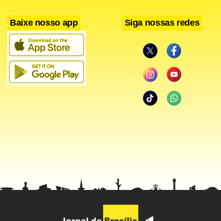
Baixe nosso app
Siga nossas redes
“Essas liminares ainda são parte de um processo de
transição do antigo modelo de gestão do risco hidrológico
das hidrelétricas para o novo modelo, cuja Medida
Provisória 688 está em tramitação no Congresso Nacional.
Um modelo será substituído pelo outro”, argumentou.
“Desde o começo do ano, só houve dois adiamentos da
liquidação, e isso só ocorrerá novamente no limite da
necessidade”, afirmou.
Facebook
WhatsApp
LinkedIn
Twitter
X
Telegram
Share