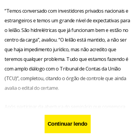
“Temos conversado com investidores privados nacionais e
estrangeiros e temos um grande nível de expectativas para
o leilão. São hidrelétricas que já funcionam bem e estão no
centro da carga”, avaliou. “O leilão está mantido, a não ser
que haja impedimento jurídico, mas não acredito que
teremos qualquer problema. Tudo que estamos fazendo é
com amplo diálogo com o Tribunal de Contas da União
(TCU)”, completou, citando o órgão de controle que ainda
avalia o edital do certame.
Após participar da abertura do seminário que comemora
os 15 anos da Associação Brasileira dos Comercializadores
Continuar lendo
de Energia (Abraceel), o ministro disse que só haverá um