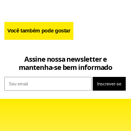
Você também pode gostar
O grupo alimentos e bebidas respondeu por metade do
resultado do mês, com alta de 1,33% e 0,29 ponto
porcentual de impacto.
Assine nossa newsletter e
mantenha-se bem informado
Em seguida, vêm os grupos de habitação, com 1,22% de
variação e 0,18 p.p. de impacto, e saúde e cuidados
pessoais, cuja alta foi de 0,90% e o impacto de 0,12 p.p. O
subitem com maior impacto individual (0,15 p.p.) foi energia
elétrica residencial, que subiu 3,67%.
Os preços de transportes caíram 0,46%, após alta de 0,06%