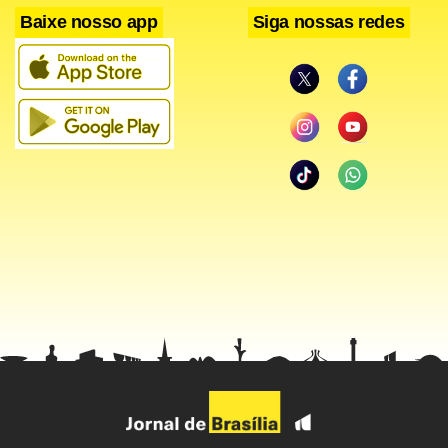
em abril. O grupo deu uma contribuição negativa de 0,09
Baixe nosso app
Siga nossas redes
ponto porcentual para o IPCA.