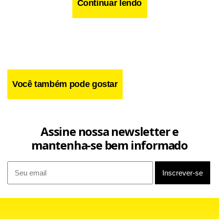
Continuar lendo
Você também pode gostar
Assine nossa newsletter e
mantenha-se bem informado
Entre os países que não integram a OCDE, o CPI no Brasil
ficou em 9,5% nos 12 meses até agosto, desacelerando
levemente dos 9,6% de julho, ma acima dos 8,9% de junho.
Na China, o CPI ficou em 1,4% no ano em agosto, de 1,6%