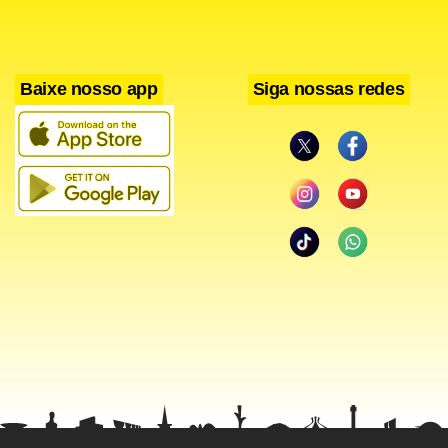
em julho. No caso da Rússia, o CPI acelerou de 15,6% nos
12 meses até julho para 15,8% nos 12 meses até agosto.
Baixe nosso app
Siga nossas redes
Facebook
WhatsApp
LinkedIn
Twitter
X
Telegram
Share