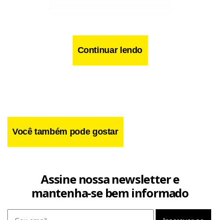
Continuar lendo
Você também pode gostar
Facebook
WhatsApp
LinkedIn
Twitter
X
Telegram
Share
Assine nossa newsletter e
mantenha-se bem informado