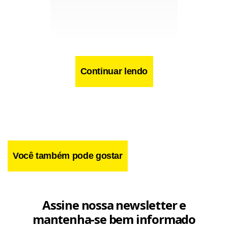
Continuar lendo
Você também pode gostar
Estadão Conteúdo.
Facebook
WhatsApp
LinkedIn
Twitter
X
Telegram
Share
Assine nossa newsletter e
mantenha-se bem informado