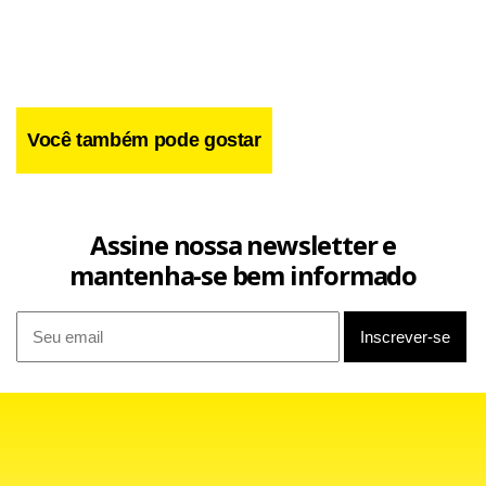
Você também pode gostar
Assine nossa newsletter e
mantenha-se bem informado
Amanhã, Prodi vai se encontrar em Brasília com o
presidente Luiz Inácio Lula da Silva. Entre os temas que
devem ser tratados está o destravamento da rodada
comercial de Doha, da Organização Mundial do Comércio
(OMC), no tocante aos subsídios agrícolas.