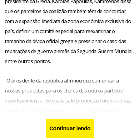
presidente da Grécia, Karolos Papoulias, Kammenos disse
que os parceiros da coalizão também têm de concordar
com a expansão imediata da zona econômica exclusiva do
país, definir um comitê especial para reexaminar o
tamanho da dívida oficial grega e pressionar o caso das
reparações de guerra alemãs da Segunda Guerra Mundial,
entre outros pontos.
“O presidente da república afirmou que comunicaria
nossas propostas para os chefes dos outros partidos”,
disse Kammenos. “Se essas sete propostas forem aceitas,
vamos ver se um governo de coalizão é possível com as
outras legendas.” As informações são da Dow Jones.
Continuar lendo
(Renan Carreira)