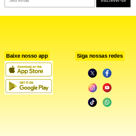
O levantamento também mediu a receptividade a uma das
contrapartidas previstas pelo governo federal: a proibição
temporária de apostas online para beneficiários que
aderirem ao programa. A proposta tem apoio maciço de
79% dos entrevistados, ante 16% contrários.
Baixe nosso app
Siga nossas redes
A nova etapa do Desenrola amplia o alcance do programa
para brasileiros com renda de até cinco salários mínimos, o
equivalente a R$ 8.105, e permite a renegociação de dívidas
contratadas até 31 de janeiro de 2026. As condições incluem
descontos entre 30% e 90%, juros limitados a 1,99% ao mês
e prazo de até 48 meses para pagamento.
A pesquisa Genial/Quaest foi realizada entre os dias 8 e 11