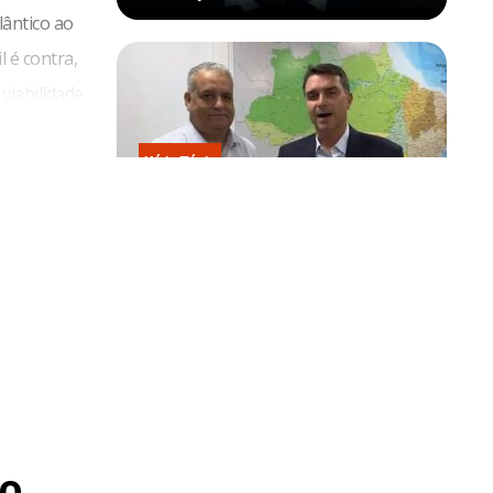
lântico ao
l é contra,
viabilidade
Kátia Flávia
Escolhido por Flávio para vice é
acusado de estuprar e engravidar
criança de 13 anos
o