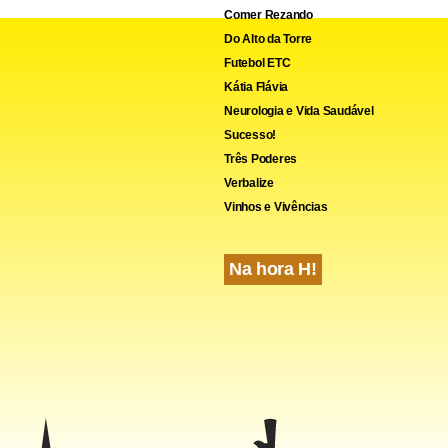
Comer Rezando
al
O Estado de S. Paulo.
Do Alto da Torre
Futebol ETC
dao Conteudo
Kátia Flávia
Neurologia e Vida Saudável
Sucesso!
Três Poderes
Verbalize
Vinhos e Vivências
Na hora H!