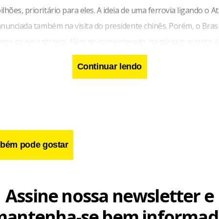
lhões, prioritário para eles. A ideia de uma ferrovia ligando o At
 anunciada também na visita do presidente chinês. Porém, o Brasi
es da área técnica. Além do custo elevado, há dúvidas quanto à 
Continuar lendo
bém pode gostar
Assine nossa newsletter e
mantenha-se bem informad