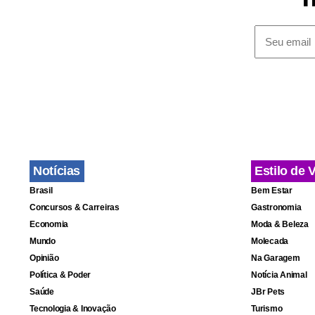
O fundo terá
comum e rec
fundos de in
secretário.
Notícias
Estilo de 
Brasil
Bem Estar
Não haverá a
Concursos & Carreiras
Gastronomia
preferencia
Economia
Moda & Beleza
Garantia do
Mundo
Molecada
Opinião
Na Garagem
interesse em
Política & Poder
Notícia Animal
Claifund, o
Saúde
JBr Pets
reservas in
Tecnologia & Inovação
Turismo