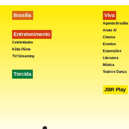
são do jorn
Brasília
Viva
Agenda Brasília
Fonte:
Esta
Anote Aí
Entretenimento
Cinema
Celebridades
Eventos
Kátia Flávia
Exposições
TV/ Streaming
Literatura
Música
Teatro e Dança
Torcida
JBR Play