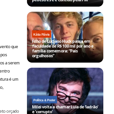
Kátia Flávia
Filho de Luciano Huck passa em
faculdade de R$ 100 mil por ano e
evento que
família comemora: “Pais
upos
orgulhosos”
tos a serem
centro
rutura é um
o,
Política & Poder
Milei volta a chamar Lula de ‘ladrão’
jeto orçado
e ‘corrupto’