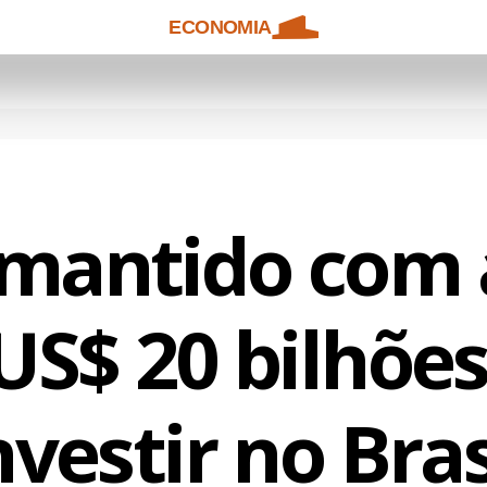
ECONOMIA
mantido com 
US$ 20 bilhõe
nvestir no Bras