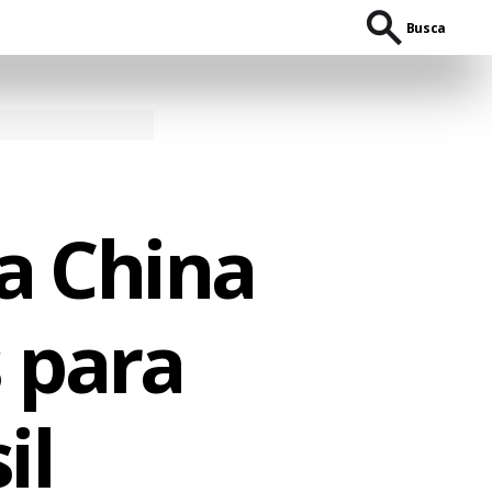
Busca
a China
s para
il