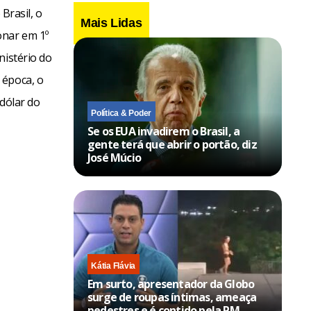
Brasil, o
Mais Lidas
onar em 1º
nistério do
 época, o
 dólar do
Política & Poder
Se os EUA invadirem o Brasil, a
gente terá que abrir o portão, diz
José Múcio
Kátia Flávia
Em surto, apresentador da Globo
surge de roupas íntimas, ameaça
pedestres e é contido pela PM