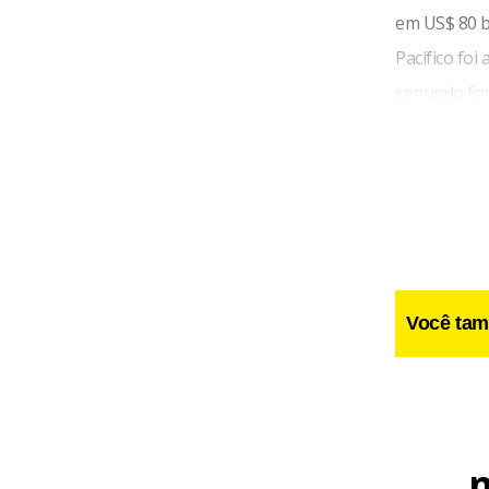
em US$ 80 bi
Pacífico foi
segundo font
do projeto.
Você tam