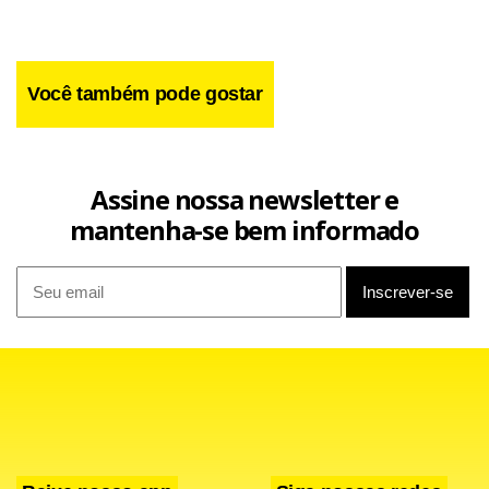
Você também pode gostar
Assine nossa newsletter e
mantenha-se bem informado
Na avaliação de Stephen Cecchetti, economista do Banco
de Compensações Internacionais (BIS), as políticas
macroprudenciais podem não ter a potência necessária.
“As políticas macroprudenciais são difíceis de desenhar e
implementar. As perspectivas de sucesso são difíceis de