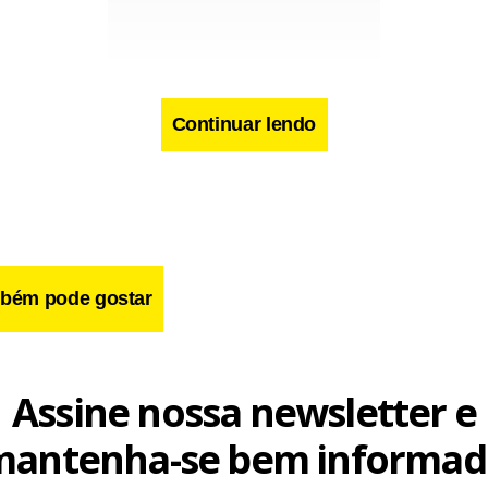
Continuar lendo
teúdo.
bém pode gostar
cebook
WhatsApp
LinkedIn
Twitter
X
Telegram
Share
Assine nossa newsletter e
mantenha-se bem informad