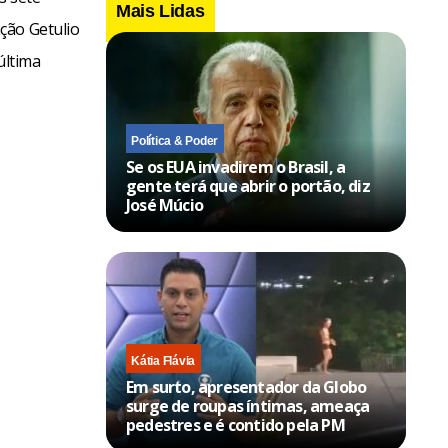
Mais Lidas
ção Getulio
última
Política & Poder
Se os EUA invadirem o Brasil, a
gente terá que abrir o portão, diz
José Múcio
Kátia Flávia
Em surto, apresentador da Globo
surge de roupas íntimas, ameaça
pedestres e é contido pela PM