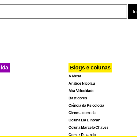
Vida
Blogs e colunas
À Mesa
Analice Nicolau
Alta Velocidade
Bastidores
Ciência da Psicologia
Cinema com ela
Coluna Lia Dinorah
Coluna Marcelo Chaves
Comer Rezando