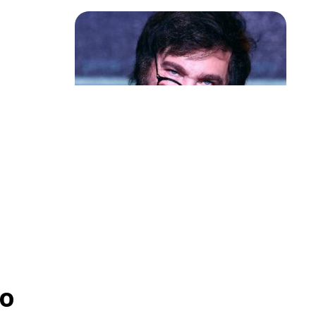
Política & Poder
Milei volta a chamar Lula de ‘ladrão’
e ‘corrupto’
o