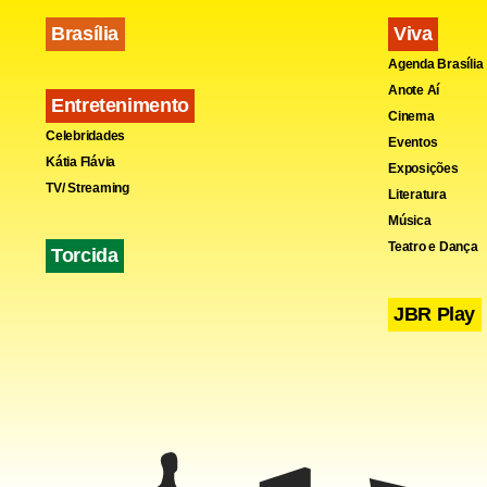
Brasília
Viva
Agenda Brasília
Anote Aí
Entretenimento
Cinema
Celebridades
Eventos
Kátia Flávia
Exposições
TV/ Streaming
Literatura
Música
Teatro e Dança
Torcida
JBR Play