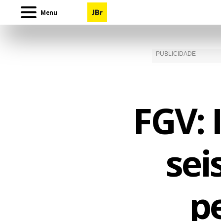
Menu
FGV: 
sei
p