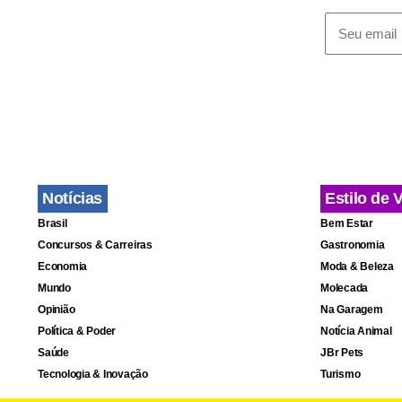
Notícias
Estilo de 
Brasil
Bem Estar
Concursos & Carreiras
Gastronomia
Economia
Moda & Beleza
Mundo
Molecada
Opinião
Na Garagem
Política & Poder
Notícia Animal
Saúde
JBr Pets
Tecnologia & Inovação
Turismo