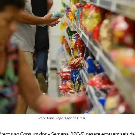
Foto: Tânia Rêgo/Agência Brasil
 Preços ao Consumidor – Semanal (IPC-S) desacelerou em seis da