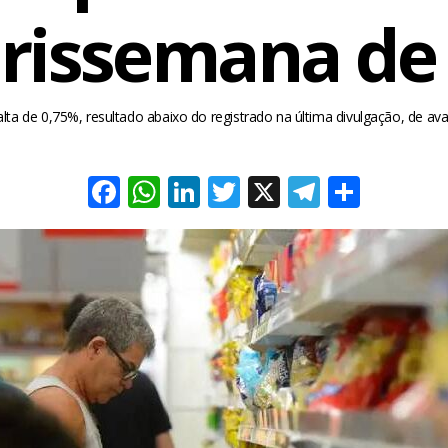
rissemana de
 alta de 0,75%, resultado abaixo do registrado na última divulgação, de av
Facebook
WhatsApp
LinkedIn
Twitter
X
Telegra
Share