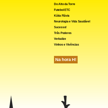
Do Alto da Torre
Futebol ETC
Kátia Flávia
Neurologia e Vida Saudável
Sucesso!
Três Poderes
Verbalize
Vinhos e Vivências
Na hora H!