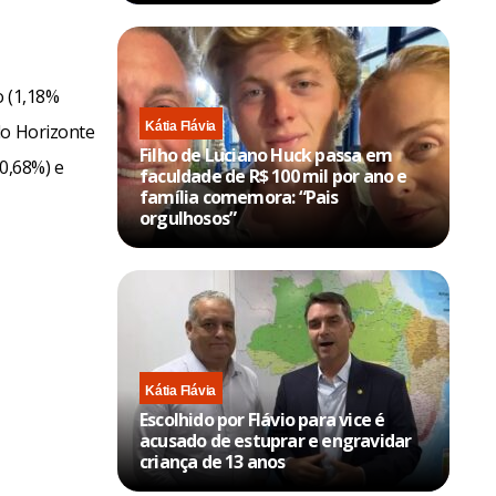
o (1,18%
Kátia Flávia
lo Horizonte
Filho de Luciano Huck passa em
 0,68%) e
faculdade de R$ 100 mil por ano e
família comemora: “Pais
orgulhosos”
Kátia Flávia
Escolhido por Flávio para vice é
acusado de estuprar e engravidar
criança de 13 anos