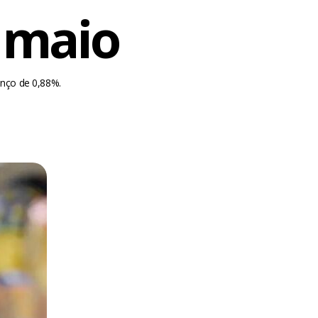
 maio
anço de 0,88%.
m